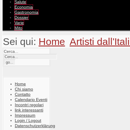
Salute
Economia
Gastronomia
Dossier
Varie
Mito
Sei qui:
Home
Artisti dall'Ital
Cerca...
Home
Chi siamo
Contatto
Calendario Eventi
Incontri regolari
link interessanti
Impressum
Login / Logout
Datenschutzerklärung