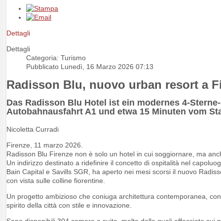
Dettagli
Dettagli
Categoria: Turismo
Pubblicato Lunedì, 16 Marzo 2026 07:13
Radisson Blu, nuovo urban resort a Fir
Das Radisson Blu Hotel ist ein modernes 4-Sterne-
Autobahnausfahrt A1 und etwa 15 Minuten vom Sta
Nicoletta Curradi
Firenze, 11 marzo 2026.
Radisson Blu Firenze non è solo un hotel in cui soggiornare, ma anch
Un indirizzo destinato a ridefinire il concetto di ospitalità nel cap
Bain Capital e Savills SGR, ha aperto nei mesi scorsi il nuovo Radisso
con vista sulle colline fiorentine.
Un progetto ambizioso che coniuga architettura contemporanea, confor
spirito della città con stile e innovazione.
Sono disponibili 304 camere e suite, molte delle quali affacciate sui