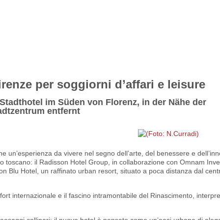
enze per soggiorni d’affari e leisure
Stadthotel im Süden von Florenz, in der Nähe der
dtzentrum entfernt
e un’esperienza da vivere nel segno dell’arte, del benessere e dell’in
oluogo toscano: il Radisson Hotel Group, in collaborazione con Omnam In
n Blu Hotel, un raffinato urban resort, situato a poca distanza dal cent
t internazionale e il fascino intramontabile del Rinascimento, interpr
 paesaggi collinari: il nuovo hotel è pensato come un’oasi urbana di ele