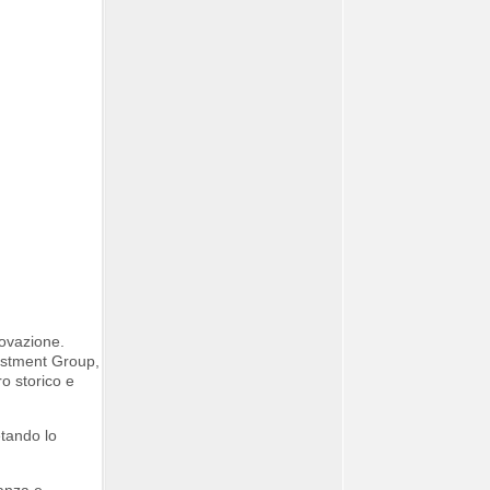
novazione.
vestment Group,
ro storico e
etando lo
ganza e