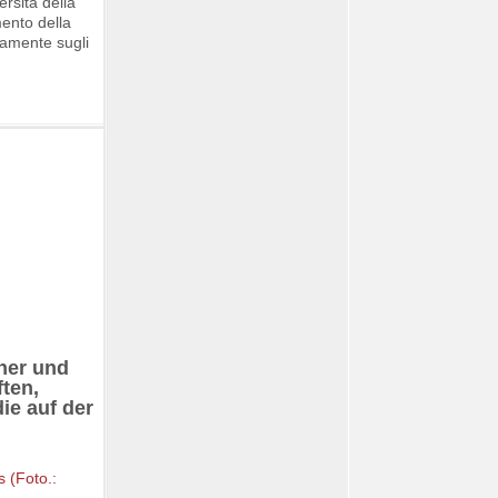
ersità della
mento della
vamente sugli
cher und
ten,
ie auf der