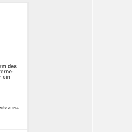
orm des
terne-
r ein
nte arriva