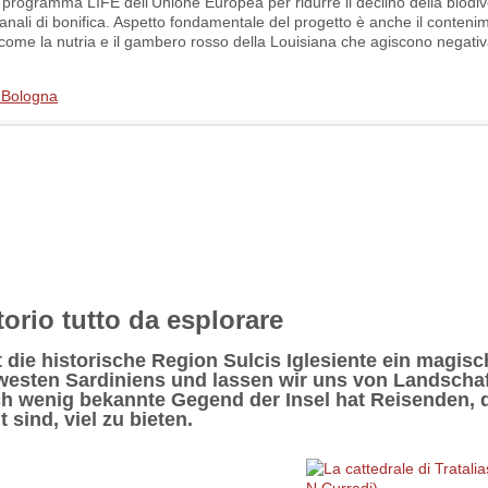
dal programma LIFE dell’Unione Europea per ridurre il declino della biodiv
anali di bonifica. Aspetto fondamentale del progetto è anche il conteni
, come la nutria e il gambero rosso della Louisiana che agiscono negati
i Bologna
torio tutto da esplorare
die historische Region Sulcis Iglesiente ein magis
westen Sardiniens und lassen wir uns von Landschaf
 wenig bekannte Gegend der Insel hat Reisenden, d
sind, viel zu bieten.