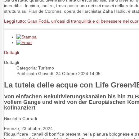
Sia d’estate, quando diventano mete di escursionisti, sia d’inverno, q
incredibili. In cima, inoltre, trova posto uno dei sei musei della ret
struttura sul Plan de Corones, opera dell’archistar Zaha Hadid, è sta
Leggi tutto: Gran Fodà, un'oasi di tranquillità e di benessere nel cuor
Dettagli
Dettagli
Categoria: Turismo
Pubblicato Giovedì, 24 Ottobre 2024 14:05
La tutela delle acque con Life Green4
Von einfachen Rekultivierungskanälen bis hin zu B
vollem Gange und wird von der Europäischen Ko
kofinanziert
Nicoletta Curradi
Firenze, 23 ottobre 2024.
Riqualificare i canali di bonifica presenti nella pianura bolognese e tr