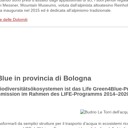
uando sono presi d’assalto dagli appassionati di sci, i suoi pendii regal
e dei Messner, Mountain Museums, voluta dall’alpinista altoatesino Reinh
ta inaugurata nel 2015 ed è dedicata all’alpinismo tradizionale.
e delle Dolomiti
Blue in provincia di Bologna
iodiversitätsökosystemen ist das Life Green4Blue-Pr
mmission im Rahmen des LIFE-Programms 2014–202
asformarli da semplici strutture per il trasporto d’acqua in ecosistemi ric