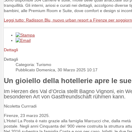
tranquillità. Gli interni, ariosi e curati nei dettagli, accolgono divers
bambini, alle Premium Room e Suite, dove comfort e design si incontr
Leggi tutto: Radisson Blu, nuovo urban resort a Firenze per soggiorni 
Dettagli
Dettagli
Categoria: Turismo
Pubblicato Domenica, 30 Marzo 2025 10:17
Un gioiello della hotellerie apre le s
Im Herzen des Val d’Orcia stellt Bagno Vignoni, ein We
besonderen Art von Gastfreundschaft rühmen kann.
Nicoletta Currradi
Firenze, 23 marzo 2025.
L’Hotel La Posta è nato grazie alla famiglia Marcucci che, dalla met
postale. Negli anni Cinquanta del ‘900 viene costruita la struttura att
Nel 2016 subentra la famiglia Costa e non per caso. Infatti, le due f