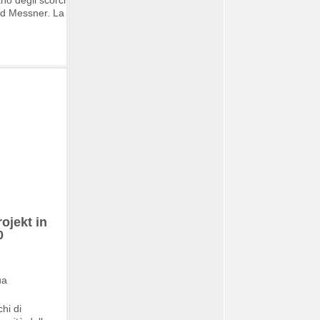
ano degli scorci
old Messner. La
ojekt in
0
chi di