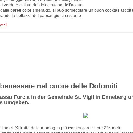
el verde e cullata dal dolce suono dell’acqua.
, dalle pareti color smeraldo, si può sorseggiare un buon cocktail ascol
mirando la bellezza del paesaggio circostante.
noni
i benessere nel cuore delle Dolomiti
asso Furcia in der Gemeinde St. Vigil in Enneberg u
gs umgeben.
l'hotel. Si tratta della montagna più iconica con i suoi 2275 metri.