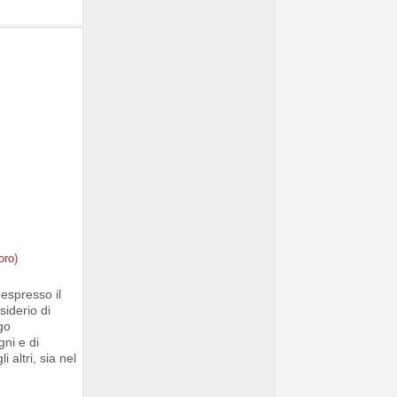
è espresso il
siderio di
go
gni e di
 altri, sia nel