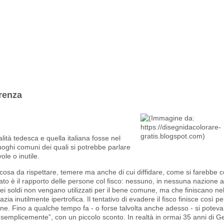
renza
ità tedesca e quella italiana fosse nel
i luoghi comuni dei quali si potrebbe parlare
ole o inutile.
alcosa da rispettare, temere ma anche di cui diffidare, come si farebbe 
nato è il rapporto delle persone col fisco: nessuno, in nessuna nazione
uei soldi non vengano utilizzati per il bene comune, ma che finiscano nel
a inutilmente ipertrofica. Il tentativo di evadere il fisco finisce così p
ione. Fino a qualche tempo fa - o forse talvolta anche adesso - si poteva
, “semplicemente”, con un piccolo sconto. In realtà in ormai 35 anni di 