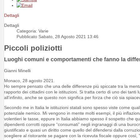
Dettagli
Dettagli
Categoria: Varie
Pubblicato Sabato, 28 Agosto 2021 13:46
Piccoli poliziotti
Luoghi comuni e comportamenti che fanno la diffe
Gianni Minelli
Monaco, 28 agosto 2021.
Ho sempre pensato che una delle differenze più spiccate tra la mental
rapporto dei cittadini con le istituzioni. Si tratta certo di uno dei tant
all’infinito, anche se questo non significa per forza che ciò sia spiacev
Secondo me in Italia le istituzioni statali sono spesso viste come qu
potenziale nemico. Mi vengono in mente molti esempi, il più inflazio
volentieri le tasse, eppure in Italia abbiamo spesso il sospetto che q
dipendenti corrotti oppure “consumati” negli ingranaggi di una burocrazi
giustificato e quasi un diritto come quello del difendersi dalla corruz
scegliere al ristorante se pagare con la ricevuta fiscale oppure così