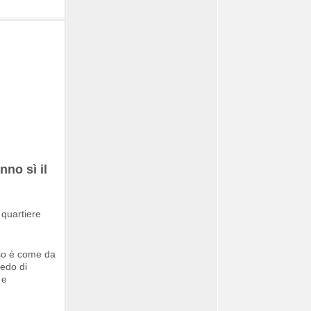
nno sì il
sso è come da
redo di
 e