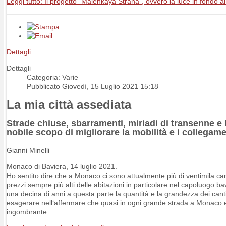
Leggi tutto: Il progetto “Malenkaya Strana”, ovvero la luce in fondo a
Dettagli
Dettagli
Categoria: Varie
Pubblicato Giovedì, 15 Luglio 2021 15:18
La mia città assediata
Strade chiuse, sbarramenti, miriadi di transenne e b
nobile scopo di migliorare la mobilità e i collega
Gianni Minelli
Monaco di Baviera, 14 luglio 2021.
Ho sentito dire che a Monaco ci sono attualmente più di ventimila cantieri
prezzi sempre più alti delle abitazioni in particolare nel capoluogo
una decina di anni a questa parte la quantità e la grandezza dei cantie
esagerare nell‘affermare che quasi in ogni grande strada a Monaco e n
ingombrante.