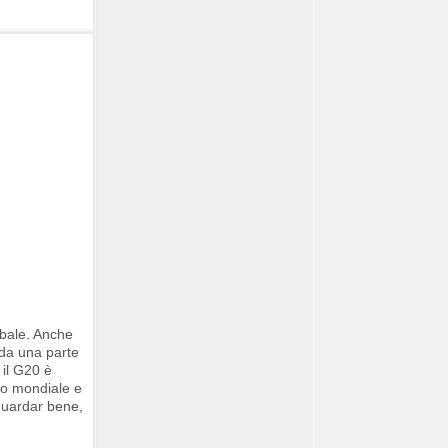
obale. Anche
 da una parte
 il G20 è
io mondiale e
 guardar bene,