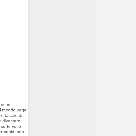
con un
 al mondo paga
le tasche di
er diventare
 certe volte
Germania, non