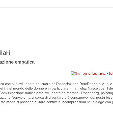
iari
cazione empatica
estero che si è sviluppato nel cuore dell'associazione ReteDonne
e.V., si 
tà, nel mondo delle donne e in particolare in famiglia. Nasce così il de
la Comunicazione nonviolenta sviluppato da Marshall Rosenberg, psicolo
azione Nonviolenta si cerca di diventare più consapevoli dei nostri biso
esto modo si possono evitare
conflitti e incomprensioni nel dialogo con gli