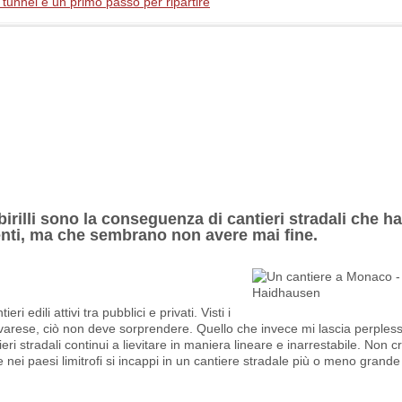
l tunnel e un primo passo per ripartire
irilli sono la conseguenza di cantieri stradali che ha
menti, ma che sembrano non avere mai fine.
 edili attivi tra pubblici e privati. Visti i
 bavarese, ciò non deve sorprendere. Quello che invece mi lascia perple
ri stradali continui a lievitare in maniera lineare e inarrestabile. Non c
ei paesi limitrofi si incappi in un cantiere stradale più o meno grande