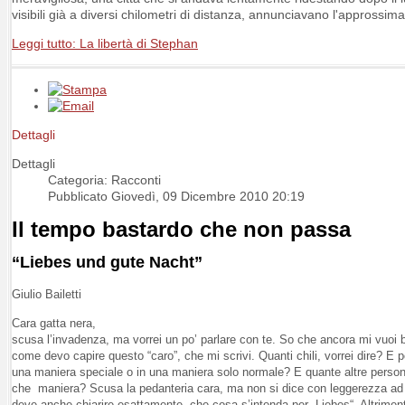
visibili già a diversi chilometri di distanza, annunciavano l'approssima
Leggi tutto: La libertà di Stephan
Dettagli
Dettagli
Categoria: Racconti
Pubblicato Giovedì, 09 Dicembre 2010 20:19
Il tempo bastardo che non passa
“Liebes und gute Nacht”
Giulio Bailetti
Cara gatta nera,
scusa l’invadenza, ma vorrei un po’ parlare con te. So che ancora mi vuoi 
come devo capire questo “caro”, che mi scrivi. Quanti chili, vorrei dire? E
una maniera speciale o in una maniera solo normale? E quante altre perso
che maniera? Scusa la pedanteria cara, ma non si dice con leggerezza ad 
deve anche chiarire esattamente, che cosa s’intenda per „Liebes“. Altriment