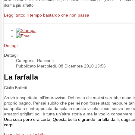
dorma più affatto.
Leggi tutto: Il tempo bastardo che non passa
Dettagli
Dettagli
Categoria: Racconti
Pubblicato Mercoledì, 08 Dicembre 2010 15:56
La farfalla
Giulio Ba
iletti
Arrivò inaspettata, all’improvviso. Del resto chi mai si sarebbe aspetta
proprio bagno. Pensai subito che per lei non fosse stato neppure tanto
catapultata e intrappolata da sola in questo vicolo cieco, senza uno 
areatori grigliati poi, è tutta un’altra storia e me la voglio conservare i
Una cosa però era certa. Questa bella e grande farfalla da lì, dagli 
corpi.
Leggi tutto: La farfalla