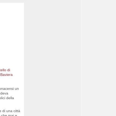
monacensi un
erdeva
ici della
 di una città
e che mai e,