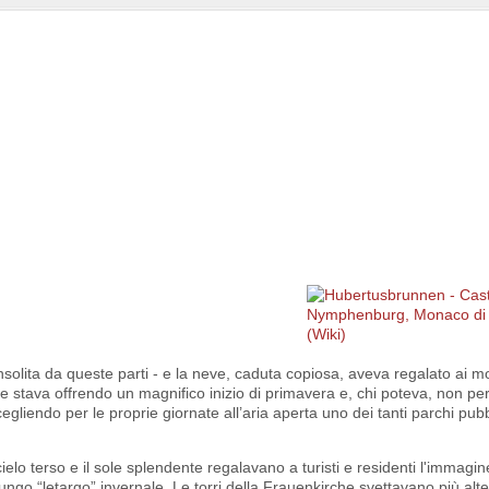
nsolita da queste parti - e la neve, caduta copiosa, aveva regalato ai 
le stava offrendo un magnifico inizio di primavera e, chi poteva, non p
egliendo per le proprie giornate all’aria aperta uno dei tanti parchi pubbl
lo terso e il sole splendente regalavano a turisti e residenti l'immagine
ungo “letargo” invernale. Le torri della Frauenkirche svettavano più alt