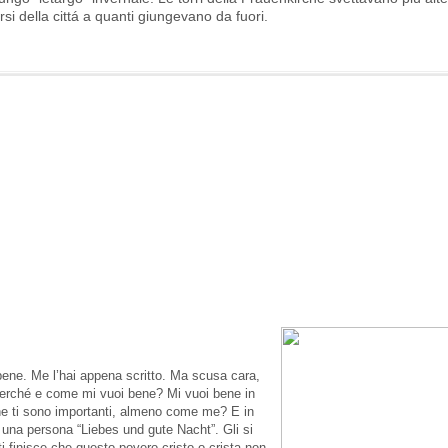
rsi della cittá a quanti giungevano da fuori.
bene. Me l’hai appena scritto. Ma scusa cara,
 perché e come mi vuoi bene? Mi vuoi bene in
ne ti sono importanti, almeno come me? E in
una persona “Liebes und gute Nacht”. Gli si
i finisce che questo povero cristo o crista non