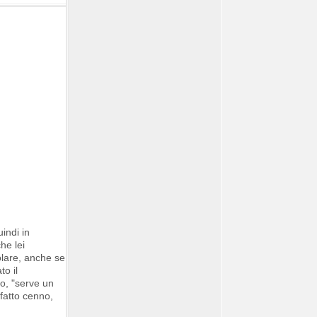
indi in
he lei
olare, anche se
o il
to, "serve un
 fatto cenno,