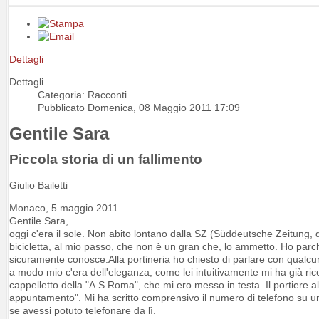
Dettagli
Dettagli
Categoria: Racconti
Pubblicato Domenica, 08 Maggio 2011 17:09
Gentile Sara
Piccola storia di un fallimento
Giulio Bailetti
Monaco, 5 maggio 2011
Gentile Sara,
oggi c'era il sole. Non abito lontano dalla SZ (Süddeutsche Zeitung,
bicicletta, al mio passo, che non è un gran che, lo ammetto. Ho parch
sicuramente conosce.Alla portineria ho chiesto di parlare con qualcu
a modo mio c'era dell'eleganza, come lei intuitivamente mi ha già ric
cappelletto della "A.S.Roma", che mi ero messo in testa. Il portiere al
appuntamento". Mi ha scritto comprensivo il numero di telefono su un f
se avessi potuto telefonare da lì.