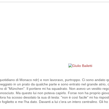
 quotidiano di Monaco ndr) e non lavoravo, purtroppo. Ci sono andato qu
eggiato in un prato da qualche parte e sono entrato nel grande atrio, c
no di "München". Il portiere mi ha squadrato. Non avevo un vestito reg
onosciuto. Ma questo lui non poteva capirlo. Forse non ha proprio giovat
lora ha scosso desolato la sua di testa: "non è così facile" mi ha rispos
oglietto e me l'ha dato. Davanti a lui c'era un intero centralino. Gli ho