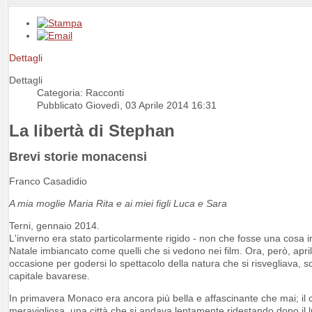
Dettagli
Dettagli
Categoria: Racconti
Pubblicato Giovedì, 03 Aprile 2014 16:31
La libertà di Stephan
Brevi storie monacensi
Franco Casadidio
A mia moglie Maria Rita e ai miei figli Luca e Sara
Terni, gennaio 2014.
L'inverno era stato particolarmente rigido - non che fosse una cosa i
Natale imbiancato come quelli che si vedono nei film. Ora, però, apri
occasione per godersi lo spettacolo della natura che si risvegliava, sc
capitale bavarese.
In primavera Monaco era ancora più bella e affascinante che mai; il cie
meravigliosa, una città che si andava lentamente ridestando dopo il l