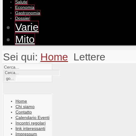
Salute
Economia
Gastronomia
Dossier
Varie
Mito
Sei qui:
Home
Lettere
Cerca...
Home
Chi siamo
Contatto
Calendario Eventi
Incontri regolari
link interessanti
Impressum