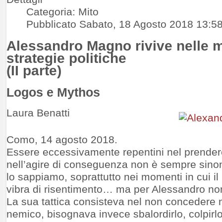
Categoria: Mito
Pubblicato Sabato, 18 Agosto 2018 13:5
Alessandro Magno rivive nelle 
strategie politiche
(II parte)
Logos e Mythos
Laura Benatti
В жизни бывают ситуации, когда каждая минута
Como, 14 agosto 2018.
имеет значение. Например, оплата срочного
счёта, бронь на билет, аварийная ситуация или
Essere eccessivamente repentini nel prender
финансовая ошибка, которую нужно исправить
nell’agire di conseguenza non è sempre sino
без промедлений. В такие моменты особенно
lo sappiamo, soprattutto nei momenti in cui i
выручают сервисы, предлагающие
деньги за 5
минут
. Всё, что требуется — смартфон или
vibra di risentimento… ma per Alessandro non
ноутбук, карта и базовые данные. Система
La sua tattica consisteva nel non concedere 
работает автоматически, проверяет анкету и
выдаёт решение без звонков или ожидания. Это
nemico, bisognava invece sbalordirlo, colpirlo
не просто удобно — это даёт уверенность, что в