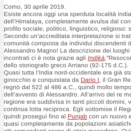
Como, 30 aprile 2019.
Esiste ancora oggi una sperduta località india
dell’Himalaya, completamente avulsa dal conte
profilo sociale, politico, linguistico, religioso: 
Secondo un’accreditata interpretazione si tra
comunità composta da individui discendenti da
Alessandro Magno! La descrizione dei luoghi 
incontrati ci è nota grazie agli
Indikà
,
"Resocont
dello storiografo greco Arriano (92-175 d.C.).
Quasi tutta l’India nord-occidentale era già s
ginocchio e conquistata da
Dario I
, il Gran R
regnò dal 522 al 486 a.C., quindi molto temp
dell’avvento di Alessandro. All’arrivo del re 
regione era suddivisa in tanti piccoli domini, v
continua lotta reciproca. Egli sottomise il R
quindi proseguì fino al
Punjab
con un nuovo e
quasi completamente da popolazioni asiatiche
alti comandanti erano di etnia macedone. Qui