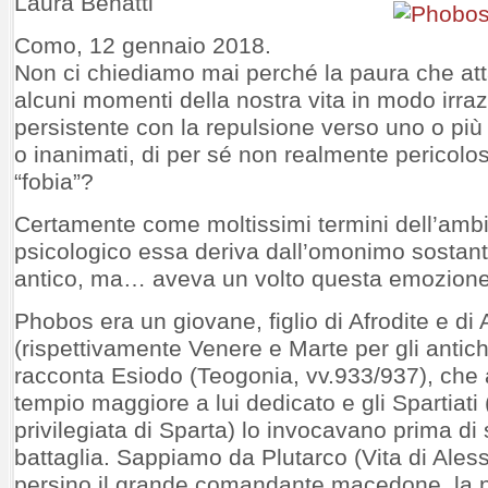
Laura Benatti
Como, 12 gennaio 2018.
Non ci chiediamo mai perché la paura che attan
alcuni momenti della nostra vita in modo irra
persistente con la repulsione verso uno o più
o inanimati, di per sé non realmente pericolo
“fobia”?
Certamente come moltissimi termini dell’amb
psicologico essa deriva dall’omonimo sostant
antico, ma… aveva un volto questa emozion
Phobos era un giovane, figlio di Afrodite e di 
(rispettivamente Venere e Marte per gli antich
racconta Esiodo (Teogonia, vv.933/937), che 
tempio maggiore a lui dedicato e gli Spartiati 
privilegiata di Sparta) lo invocavano prima di
battaglia. Sappiamo da Plutarco (Vita di Ales
persino il grande comandante macedone, la 