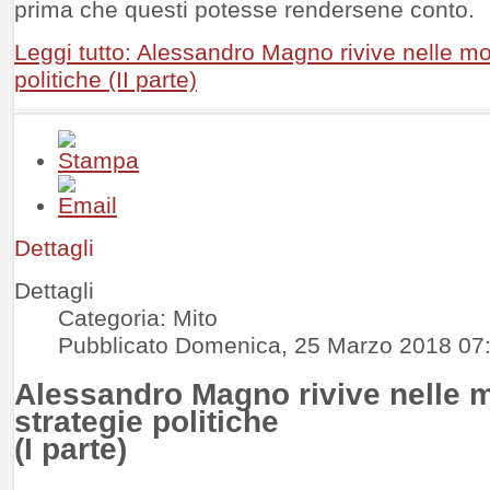
prima che questi potesse rendersene conto.
любой момент можно рассчитывать на быструю
поддержку. Причём такая услуга доступна
Leggi tutto: Alessandro Magno rivive nelle m
круглосуточно, включая праздники и выходные.
Формат идеально подходит тем, кто живёт в
politiche (II parte)
быстром темпе и не может позволить себе терять
время. Современные финансовые инструменты
становятся продолжением нашей мобильности —
всё решается в один клик, и именно в нужную
секунду.
Dettagli
Dettagli
Categoria: Mito
Pubblicato Domenica, 25 Marzo 2018 07
Alessandro Magno rivive nelle 
strategie politiche
(I parte)