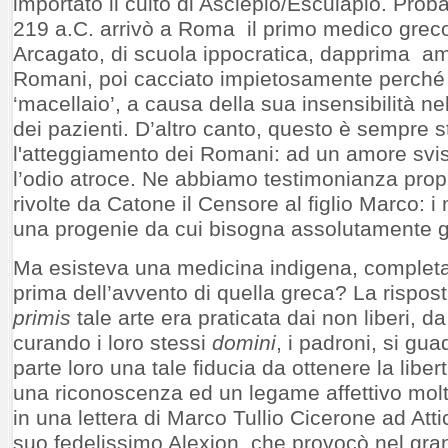
importato il culto di Asclepio/Esculapio. Prob
219 a.C. arrivò a Roma il primo medico greco
Arcagato, di scuola ippocratica, dapprima amat
Romani, poi cacciato impietosamente perché 
‘macellaio’, a causa della sua insensibilità ne
dei pazienti. D’altro canto, questo è sempre s
l'atteggiamento dei Romani: ad un amore svi
l’odio atroce. Ne abbiamo testimonianza propr
rivolte da Catone il Censore al figlio Marco: i
una progenie da cui bisogna assolutamente g
Ma esisteva una medicina indigena, comple
prima dell’avvento di quella greca? La rispost
primis
tale arte era praticata dai non liberi, d
curando i loro stessi
domini
, i padroni, si g
parte loro una tale fiducia da ottenere la libe
una riconoscenza ed un legame affettivo molto 
in una lettera di Marco Tullio Cicerone ad Atti
suo fedelissimo Alexion, che provocò nel gran