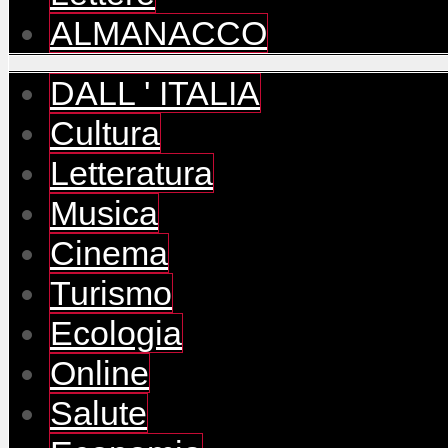
ALMANACCO
DALL ' ITALIA
Cultura
Letteratura
Musica
Cinema
Turismo
Ecologia
Online
Salute