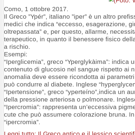
Como, 1 ottobre 2017.
Il Greco ”Ypér”, italiano ”iper” è un altro prefi
medici che indica “eccesso, esagerazione, gi
oltrepassata” e, per questo, allarme, necessit
terapeutico, in quanto il benessere fisico dell
a rischio.
Esempi:
“Iperglicemia”, greco “Yperglykàima”: indica 
contenuto di glucosio nel sangue rispetto ai n
anomalia deve essere ricondotta ai parametri
può condurre al diabete. Inglese “hyperglyce
“Ipertensione”, greco “yperteíno”,indica un 
della pressione arteriosa o polmonare. Ingles
“Ipercromia”: rappresenta un’eccessiva pigme
cute che può assumere colorazione bruna. In
“ipercromia”.
Leggi tutto: Il Greco antico e il lessico scientifi