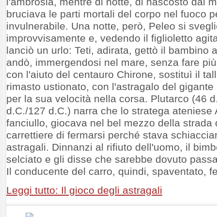
l'ambrosia, mentre di notte, di nascosto dal m
bruciava le parti mortali del corpo nel fuoco p
invulnerabile. Una notte, però, Peleo si svegl
improvvisamente e, vedendo il figlioletto agita
lanciò un urlo: Teti, adirata, gettò il bambino 
andò, immergendosi nel mare, senza fare più 
con l'aiuto del centauro Chirone, sostituì il tal
rimasto ustionato, con l'astragalo del gigant
per la sua velocità nella corsa. Plutarco (46 
d.C./127 d.C.) narra che lo stratega ateniese
fanciullo, giocava nel bel mezzo della strad
carrettiere di fermarsi perché stava schiaccia
astragali. Dinnanzi al rifiuto dell'uomo, il bimb
selciato e gli disse che sarebbe dovuto passa
Il conducente del carro, quindi, spaventato, fe
Leggi tutto: Il gioco degli astragali