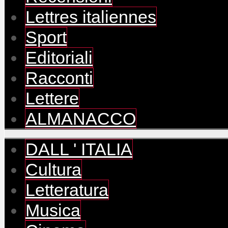
Lettres italiennes
Sport
Editoriali
Racconti
Lettere
ALMANACCO
DALL ' ITALIA
Cultura
Letteratura
Musica