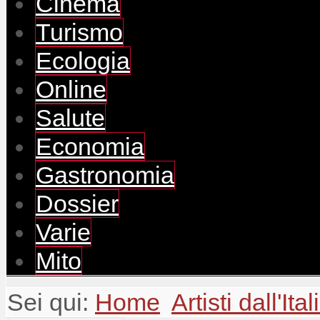
Cinema
Turismo
Ecologia
Online
Salute
Economia
Gastronomia
Dossier
Varie
Mito
Sei qui:
Home
Artisti dall'Ital