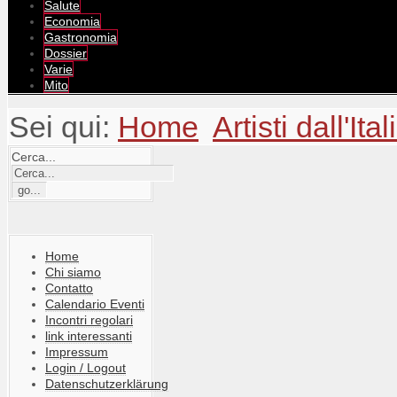
Salute
Economia
Gastronomia
Dossier
Varie
Mito
Sei qui:
Home
Artisti dall'Ital
Cerca...
Home
Chi siamo
Contatto
Calendario Eventi
Incontri regolari
link interessanti
Impressum
Login / Logout
Datenschutzerklärung