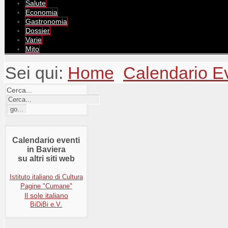
Salute
Economia
Gastronomia
Dossier
Varie
Mito
Sei qui:
Home
Calendario E
Cerca...
Calendario eventi
in Baviera
su altri siti web
Istituto italiano di Cultura
Pagine "Cumane"
Il sole italiano
BiDiBi e.V.