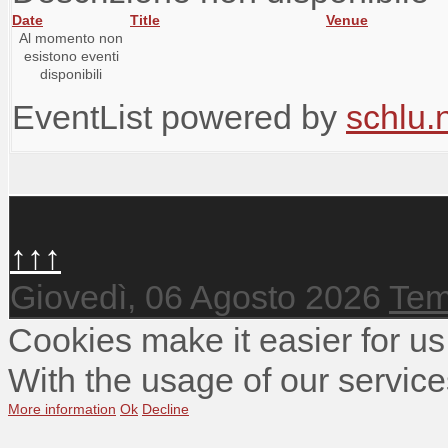
Date
Title
Venue
Al momento non
esistono eventi
disponibili
EventList powered by
schlu.
↑↑↑
Giovedì, 06 Agosto 2026
Tem
Cookies make it easier for us
With the usage of our service
More information
Ok
Decline