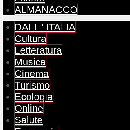
ALMANACCO
DALL ' ITALIA
Cultura
Letteratura
Musica
Cinema
Turismo
Ecologia
Online
Salute