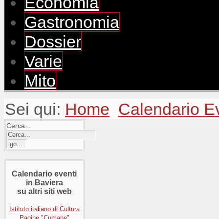
Economia
Gastronomia
Dossier
Varie
Mito
Sei qui:
Home
Calendario E
Cerca...
Calendario eventi
in Baviera
su altri siti web
Istituto italiano di Cultura
Pagine "Cumane"