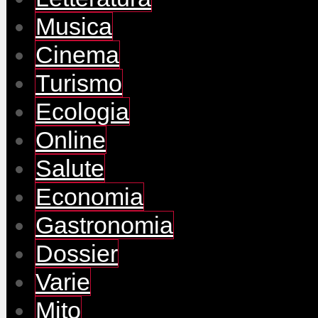
Musica
Cinema
Turismo
Ecologia
Online
Salute
Economia
Gastronomia
Dossier
Varie
Mito