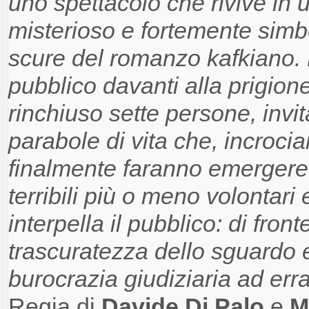
uno spettacolo che rivive in u
misterioso e fortemente simbol
scure del romanzo kafkiano. 
pubblico davanti alla prigion
rinchiuso sette persone, invit
parabole di vita che, incrocia
finalmente faranno emergere 
terribili più o meno volontari
interpella il pubblico: di fron
trascuratezza dello sguardo e
burocrazia giudiziaria ad err
Regia di
Davide Di Palo
e
M