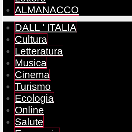
ALMANACCO
DALL ' ITALIA
Cultura
Letteratura
Musica
Cinema
Turismo
Ecologia
Online
Salute