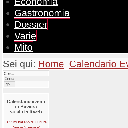
Economia
Gastronomia
Dossier
Varie
Mito
Sei qui:
Home
Calendario E
Cerca...
Calendario eventi
in Baviera
su altri siti web
Istituto italiano di Cultura
Pagine "Cumane"