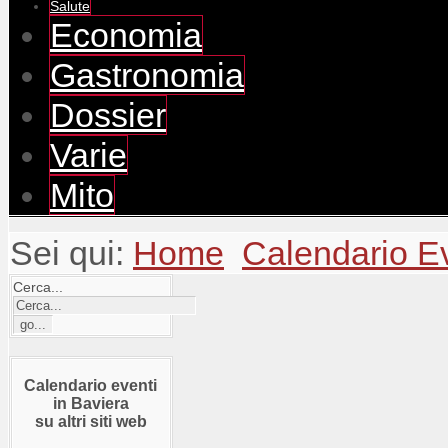
Salute
Economia
Gastronomia
Dossier
Varie
Mito
Sei qui:
Home
Calendario E
Cerca...
Calendario eventi
in Baviera
su altri siti web