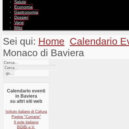
Salute
Economia
Gastronomia
Dossier
Varie
Mito
Sei qui:
Home
Calendario E
Monaco di Baviera
Cerca...
Calendario eventi
in Baviera
su altri siti web
Istituto italiano di Cultura
Pagine "Cumane"
Il sole italiano
BiDiBi e.V.