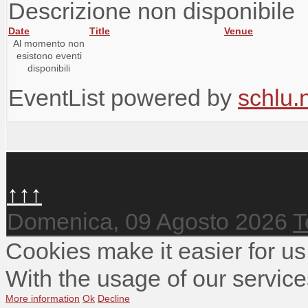
Descrizione non disponibile
Date
Title
Venue
Al momento non
esistono eventi
disponibili
EventList powered by
schlu.
↑↑↑
Domenica, 09 Agosto 2026
T
Cookies make it easier for us
With the usage of our service
More information
Ok
Decline