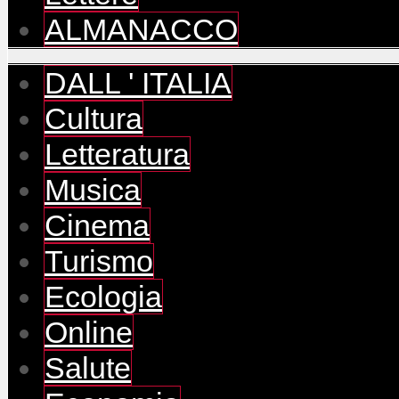
ALMANACCO
DALL ' ITALIA
Cultura
Letteratura
Musica
Cinema
Turismo
Ecologia
Online
Salute