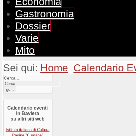
Economia
Gastronomia
Dossier
Varie
Mito
Sei qui:
Home
Calendario E
Cerca...
Calendario eventi
in Baviera
su altri siti web
Istituto italiano di Cultura
Pagine "Cumane"