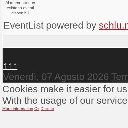
Al momento non
esistono eventi
disponibili
EventList powered by
schlu.
↑↑↑
Venerdì, 07 Agosto 2026
Tem
Cookies make it easier for us
With the usage of our service
More information
Ok
Decline