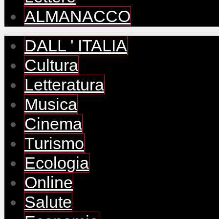
ALMANACCO
DALL ' ITALIA
Cultura
Letteratura
Musica
Cinema
Turismo
Ecologia
Online
Salute