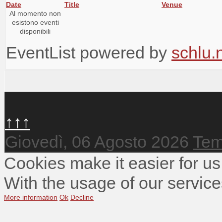
Date
Title
Venue
Al momento non
esistono eventi
disponibili
EventList powered by
schlu.
↑↑↑
Giovedì, 06 Agosto 2026
Tem
Cookies make it easier for us
With the usage of our service
More information
Ok
Decline