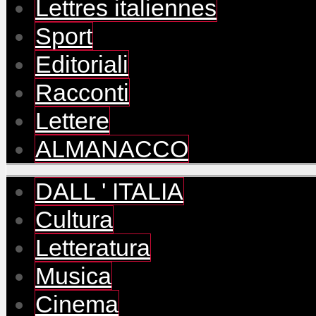
Lettres italiennes
Sport
Editoriali
Racconti
Lettere
ALMANACCO
DALL ' ITALIA
Cultura
Letteratura
Musica
Cinema