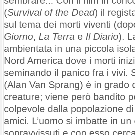
sembrare... Con il film in conc
(
Survival of the Dead
) il regis
sul tema dei morti viventi (do
Giorno
,
La Terra
e
Il Diario
). L
ambientata in una piccola isola
Nord America dove i morti iniz
seminando il panico fra i vivi. 
(Alan Van Sprang) è in grado di
creature; viene però bandito p
colpevole dalla popolazione di “
amici. L’uomo si imbatte in un 
sopravvissuti e con esso cerca 