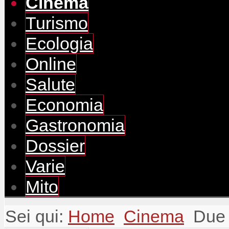
Cinema
Turismo
Ecologia
Online
Salute
Economia
Gastronomia
Dossier
Varie
Mito
Sei qui:
Home
Cinema
Due 