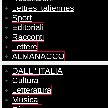
Lettres italiennes
Sport
Editoriali
Racconti
Lettere
ALMANACCO
DALL ' ITALIA
Cultura
Letteratura
Musica