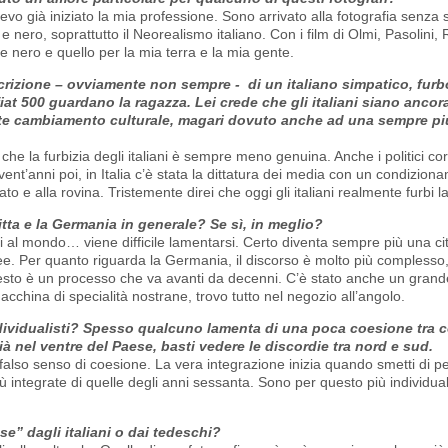
o già iniziato la mia professione. Sono arrivato alla fotografia senza s
 nero, soprattutto il Neorealismo italiano. Con i film di Olmi, Pasolini, R
e nero e quello per la mia terra e la mia gente.
scrizione – ovviamente non sempre - di un italiano simpatico, furb
iat 500 guardano la ragazza. Lei crede che gli italiani siano ancor
 forte cambiamento culturale, magari dovuto anche ad una sempre p
e la furbizia degli italiani è sempre meno genuina. Anche i politici corro
 vent’anni poi, in Italia c’è stata la dittatura dei media con un condizion
o e alla rovina. Tristemente direi che oggi gli italiani realmente furbi las
tta e la Germania in generale? Se sì, in meglio?
li al mondo… viene difficile lamentarsi. Certo diventa sempre più una cit
pee. Per quanto riguarda la Germania, il discorso è molto più complesso, 
uesto è un processo che va avanti da decenni. C’è stato anche un grand
cchina di specialità nostrane, trovo tutto nel negozio all’angolo.
 individualisti? Spesso qualcuno lamenta di una poca coesione tra 
 nel ventre del Paese, basti vedere le discordie tra nord e sud.
falso senso di coesione. La vera integrazione inizia quando smetti di p
iù integrate di quelle degli anni sessanta. Sono per questo più individua
e” dagli italiani o dai tedeschi?