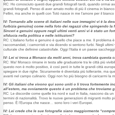
RC: Ho conosciuto questi due grandi fotografi tardi, quando ormai avev
grandi fotografi. Penso di aver amato molto di più il cinema in bianco e
Fellini, ma anche in quelli con Totò nasce in me l’amore per il bianco 
I
V: Tornando alle scene di italiani nelle sue immagini vi è la de
furbizia genuina) come nella foto dei ragazzi che spingendo la f
Sinceri e genuini oppure negli ultimi venti anni vi è stato un
sfiducia nella politica e nelle istituzioni?
RC: L’italiano furbo e genuino è quello che piace a me. Il problema è ch
raccomandati, i camorristi e via dicendo si sentono furbi. Negli ultimi
culturale che definirei catastrofale. Oggi l’Italia è un paese saccheggiat
I
V: Lei si trova a Monaco da molti anni, trova cambiata questa ci
RC: Ma! Monaco rimane in testa alle graduatorie tra le città più vivibi
questo non è molto positivo, è così però in tutte le grandi città euro
spiegare in due righe. Sicuramente è diventata più tollerante, ma q
avanti nel campo culinario. Oggi non ho più bisogno di caricarmi la ma
I
V: Gli italiani che vivono qui sono uniti o li trova fortemente
all’estero, ma ovviamente questo è un problema che troviamo già
RC: Le discordie come quelle tra nord e sud in Italia, nascono da un 
termini di nazionalità. Trovo le nuove generazioni di migranti molto p
penso. È l’Europa che nasce… sono loro i veri Europei.
I
V: Lei crede che le sue fotografie siano maggiormente “compres