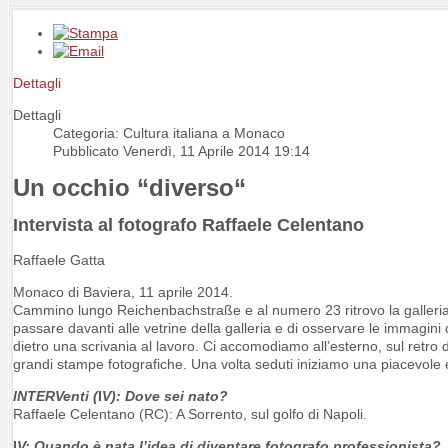
Dettagli
Dettagli
Categoria: Cultura italiana a Monaco
Pubblicato Venerdì, 11 Aprile 2014 19:14
Un occhio “diverso“
Intervista al fotografo Raffaele Celentano
Raffaele Gatta
Monaco di Baviera, 11 aprile 2014.
Cammino lungo Reichenbachstraße e al numero 23 ritrovo la galleria
passare davanti alle vetrine della galleria e di osservare le immagin
dietro una scrivania al lavoro. Ci accomodiamo all’esterno, sul retro de
grandi stampe fotografiche. Una volta seduti iniziamo una piacevole
INTERVenti (
I
V): Dove sei nato?
Raffaele Celentano (RC): A Sorrento, sul golfo di Napoli.
I
V: Quando è nata l’idea di diventare fotografo professionista?