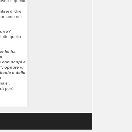
ivelli e questo
irei di dire
portiamo nel
porto?
tutto quello
e lei ha
 o
se con scopi e
”, oppure vi
icole e delle
o.
nale".
arà però