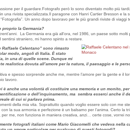
ssione per il guardare.Fotografo però lo sono diventato molto più tard
a in una rivista specializzata.Il paragone con Hanri Cartier Bresson e la 
“Fotografia”. Un anno dopo lavoravo per le più grandi riviste di viaggi 
o proprio la Germania?
trent’anni.
La Germania era già all’ora, nel 1986, un paese sotto molti p
 il sentirsi straniero, mi hanno spinto a restare.
ie Raffaele Celentano” sono rimasto
lar modo, angoli di Italia. È stato
ia, in una di quelle scene. Dunque mi
e realistica dovuta all’amore per la natura, il paesaggio e le per
ntuitiva e spesso sorprende anche me, mentre l’amore per la gente e il 
io lavoro.
i è anche una volontà di costituire una memoria e un monito, per f
entificazione o dell’inquinamento, ma sembra esserci anche il de
reale di cui si parlava prima.
i momenti della mia vita. Soprattutto quando voglio essere solo con me ste
, con la sua armonia e perfezione è un balsamo per l’anima. Certo la tri
, per me, non funziona in maniera creativa, anzi… certe cose, vorrei no
mente fotografi italiani come Mario Giacomelli che vedeva nella 
uto un amore particolare per qualcuno di questi fotografi?