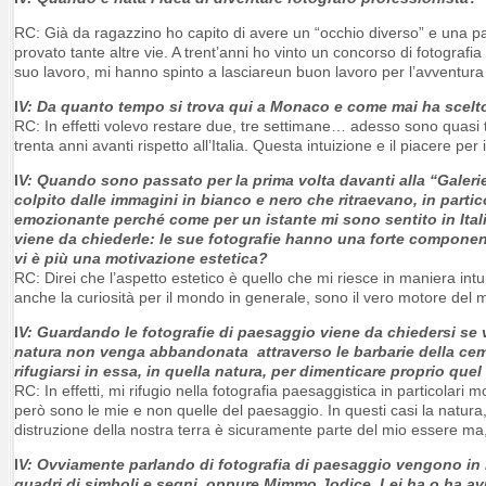
RC: Già da ragazzino ho capito di avere un “occhio diverso” e una pa
provato tante altre vie. A trent’anni ho vinto un concorso di fotografi
suo lavoro, mi hanno spinto a lasciareun buon lavoro per l’avventura 
I
V: Da quanto tempo si trova qui a Monaco e come mai ha scelt
RC: In effetti volevo restare due, tre settimane… adesso sono quasi 
trenta anni avanti rispetto all’Italia. Questa intuizione e il piacere per
I
V: Quando sono passato per la prima volta davanti alla “Galer
colpito dalle immagini in bianco e nero che ritraevano, in partico
emozionante perché come per un istante mi sono sentito in Ital
viene da chiederle: le sue fotografie hanno una forte component
vi è più una motivazione estetica?
RC: Direi che l’aspetto estetico è quello che mi riesce in maniera i
anche la curiosità per il mondo in generale, sono il vero motore del m
I
V: Guardando le fotografie di paesaggio viene da chiedersi se v
natura non venga abbandonata attraverso le barbarie della cem
rifugiarsi in essa, in quella natura, per dimenticare proprio quel 
RC: In effetti, mi rifugio nella fotografia paesaggistica in particolar
però sono le mie e non quelle del paesaggio. In questi casi la natura
distruzione della nostra terra è sicuramente parte del mio essere ma
I
V: Ovviamente parlando di fotografia di paesaggio vengono in 
quadri di simboli e segni, oppure Mimmo Jodice. Lei ha o ha av