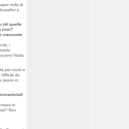
aper nulla di
ossellini e
o (di quella
a cosi?
iù crescente
tti, i
amento
ciano l’Italia.
tà per ricchi e
difficile da
e passo in
connazionali
ensare in
listi? Non