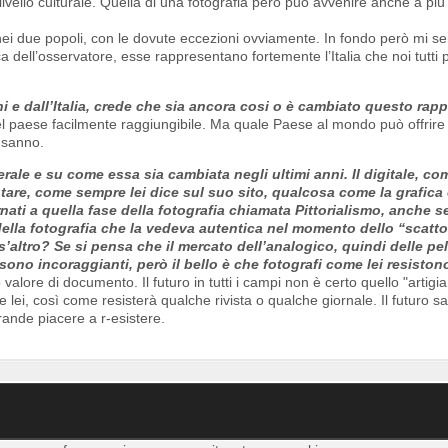
ello culturale. Quella di una fotografia però può avvenire anche a più l
ei due popoli, con le dovute eccezioni ovviamente. In fondo però mi sent
 dell’osservatore, esse rappresentano fortemente l’Italia che noi tutti 
ni e dall’Italia, crede che sia ancora cosi o è cambiato questo rap
del paese facilmente raggiungibile. Ma quale Paese al mondo può offrire 
o sanno.
rale e su come essa sia cambiata negli ultimi anni. Il digitale, com
tare, come sempre lei dice sul suo sito, qualcosa come la grafica
nati a quella fase della fotografia chiamata Pittorialismo, anche 
 della fotografia che la vedeva autentica nel momento dello “scatto
ltro? Se si pensa che il mercato dell’analogico, quindi delle pell
sono incoraggianti, però il bello è che fotografi come lei resiston
valore di documento. Il futuro in tutti i campi non è certo quello "artigia
lei, così come resisterà qualche rivista o qualche giornale. Il futuro s
rande piacere a r-esistere.