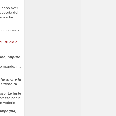
i, dopo aver
scoperta del
tedesche.
unti di vista
sone, oppure
loro mondo, ma
ar si che la
siderio di
sso. Le ferite
stezza per la
n vederle.
campagna,