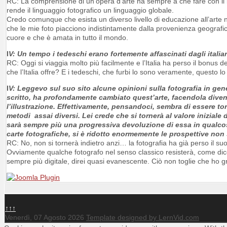
RC: La comprensione di un’opera d’arte ha sempre a che fare con il liv
rende il linguaggio fotografico un linguaggio globale.
Credo comunque che esista un diverso livello di educazione all’arte n
che le mie foto piacciono indistintamente dalla provenienza geografica
cuore e che è amata in tutto il mondo.
I
V: Un tempo i tedeschi erano fortemente affascinati dagli italia
RC: Oggi si viaggia molto più facilmente e l’Italia ha perso il bonus 
che l’Italia offre? E i tedeschi, che furbi lo sono veramente, questo l
I
V: Leggevo sul suo sito alcune opinioni sulla fotografia in gene
scritto, ha profondamente cambiato quest’arte, facendola diven
l’illustrazione. Effettivamente, pensandoci, sembra di essere tor
metodi assai diversi. Lei crede che si tornerà al valore iniziale
sarà sempre più una progressiva devoluzione di essa in qualcos’a
carte fotografiche, si è ridotto enormemente le prospettive non 
RC: No, non si tornerà indietro anzi… la fotografia ha già perso il suo 
Ovviamente qualche fotografo nel senso classico resisterà, come dice 
sempre più digitale, direi quasi evanescente. Ciò non toglie che ho g
↑↑↑
Venerdì, 07 Agosto 2026
Template designed by LernVid.com