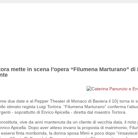
ortora mette in scena l’opera “Filumena Marturano” d
nte
ime due date e al Pepper Theater di Monaco di Baviera il 10) torna in sc
lo stimato regista Luigi Tortora. “Filumena Marturano” conferma l’attual
genti - soprattutto di Enrico Apicella - diretta dal maestro Tortora.
ostituta, vive da anni mantenuta da un cliente di vecchia data, il noto p
rico Apicella. Dopo aver atteso invano la proposta di matrimonio, Fil
 essersi finta moribonda, la donna sposa Mimì e poco dopo “rinsavisce