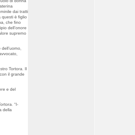
ruolo di donna
aterina
nile dai tratti
questi è figlio
na, che fino
cipio dell’onore
 valore supremo
e dell’uomo,
’avvocato,
tro Tortora. Il
 con il grande
re e del
rtora. “I-
a della