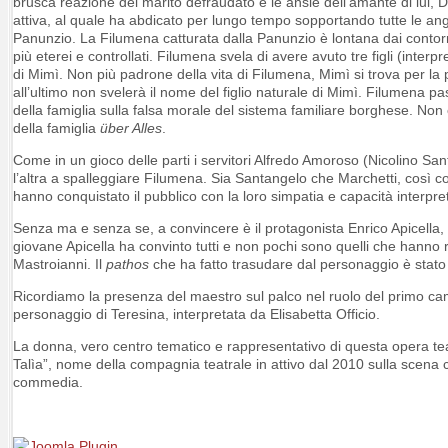
brusca reazione del marito defraudato e le ansie dell’amante di lui,
attiva, al quale ha abdicato per lungo tempo sopportando tutte le an
Panunzio. La Filumena catturata dalla Panunzio è lontana dai contor
più eterei e controllati. Filumena svela di avere avuto tre figli (inter
di Mimì. Non più padrone della vita di Filumena, Mimì si trova per la
all’ultimo non svelerà il nome del figlio naturale di Mimì. Filumena p
della famiglia sulla falsa morale del sistema familiare borghese. Non es
della famiglia
über Alles
.
Come in un gioco delle parti i servitori Alfredo Amoroso (Nicolino S
l’altra a spalleggiare Filumena. Sia Santangelo che Marchetti, così co
hanno conquistato il pubblico con la loro simpatia e capacità interpret
Senza ma e senza se, a convincere è il protagonista Enrico Apicella,
giovane Apicella ha convinto tutti e non pochi sono quelli che hanno ri
Mastroianni. Il
pathos
che ha fatto trasudare dal personaggio è stato 
Ricordiamo la presenza del maestro sul palco nel ruolo del primo c
personaggio di Teresina, interpretata da Elisabetta Officio.
La donna, vero centro tematico e rappresentativo di questa opera tea
Talìa”, nome della compagnia teatrale in attivo dal 2010 sulla scena 
commedia.