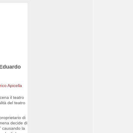
i Eduardo
ena il teatro
ità del teatro
roprietario di
umena decide di
” causando la