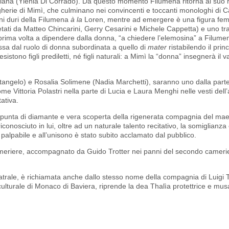
 Diana (Ylenia Di Corrado). Da questo momento Filumena ritorna al suo 
gherie di Mimì, che culminano nei convincenti e toccanti monologhi di C
ni duri della Filumena
à la
Loren, mentre ad emergere è una figura femmi
pretati da Matteo Chincarini, Gerry Cesarini e Michele Cappetta) e uno tra 
 prima volta a dipendere dalla donna, “a chiedere l’elemosina” a Filume
assa dal ruolo di donna subordinata a quello di
mater
ristabilendo il prin
istono figli prediletti, né figli naturali: a Mimì la “donna” insegnerà il
antangelo) e Rosalia Solimene (Nadia Marchetti), saranno uno dalla part
me Vittoria Polastri nella parte di Lucia e Laura Menghi nelle vesti dell
ativa.
 punta di diamante e vera scoperta della rigenerata compagnia del maes
conosciuto in lui, oltre ad un naturale talento recitativo, la somiglianza
palpabile e all’unisono è stato subito acclamato dal pubblico.
ameriere, accompagnato da Guido Trotter nei panni del secondo camerie
trale, è richiamata anche dallo stesso nome della compagnia di Luigi To
culturale di Monaco di Baviera, riprende la dea Thalìa protettrice e mus