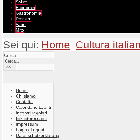
Salute
Economia
Gastronomia
Dossier
Varie
Mito
Sei qui:
Home
Cultura itali
Cerca...
Home
Chi siamo
Contatto
Calendario Eventi
Incontri regolari
link interessanti
Impressum
Login / Logout
Datenschutzerklärung