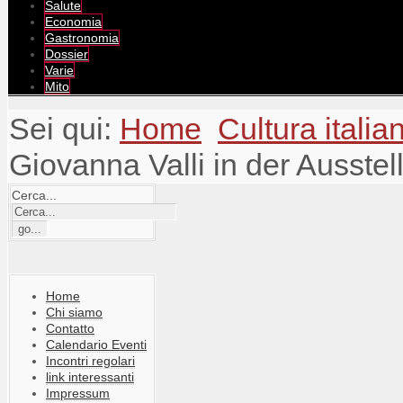
Salute
Economia
Gastronomia
Dossier
Varie
Mito
Sei qui:
Home
Cultura itali
Giovanna Valli in der Ausste
Cerca...
Home
Chi siamo
Contatto
Calendario Eventi
Incontri regolari
link interessanti
Impressum