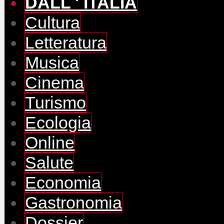
DALL ' ITALIA
Cultura
Letteratura
Musica
Cinema
Turismo
Ecologia
Online
Salute
Economia
Gastronomia
Dossier