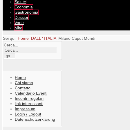
Salute
Economia
Gastronomia
Dossier
Varie
Mito
Sei qui:
Home
DALL ' ITALIA
Milano Caput Mundi
Cerca...
Home
Chi siamo
Contatto
Calendario Eventi
Incontri regolari
link interessanti
Impressum
Login / Logout
Datenschutzerklärung