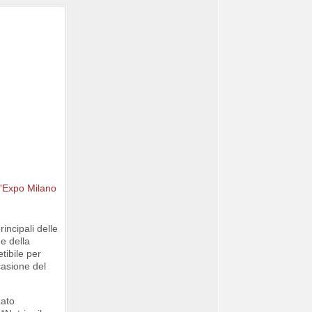
incipali delle
ne della
tibile per
casione del
zato