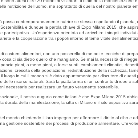
sono attesi oltre 20 milioni di visitatori. Il titolo della manifestazione è 
ella nutrizione dell’uomo, ma soprattutto di quella del nostro pianeta enf
tà possa contemporaneamente nutrire se stessa rispettando il pianeta
i. Sostenibilità è dunque la parola chiave di Expo Milano 2015, che aspi
partecipativa. Un’esperienza orientata ad arricchire i singoli individui 
darietà e la cooperazione tra i popoli intorno al tema vitale dell’alimenta
 di costumi alimentari, non una passerella di metodi e tecniche di prep
 cosa ci sia dietro quello che mangiamo. Se mai la necessità di rilegge
 pancia pieni, o meno pieni, o forse vuoti: cambiamenti climatici, deserti
zione, crescita della popolazione, redistribuzione della ricchezza, fame
il luogo in cui il mondo si è dato appuntamento per discutere di questi 
to delle risorse naturali. Sarà la piattaforma di un confronto di idee e so
oni necessarie per realizzare un futuro veramente sostenibile.
nternazionale, il nostro augurio come italiani è che Expo Milano 2015 abbi
 la durata della manifestazione, la città di Milano e il sito espositivo sa
i del mondo chiedendo il loro impegno per affermare il diritto al cibo e 
 gestione sostenibile dei processi di produzione alimentare. Chi vol