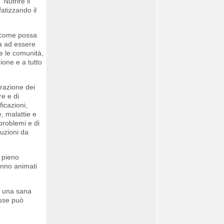
“Nutrire il
atizzando il
, come possa
ra ad essere
e le comunità,
zione e a tutto
arazione dei
re e di
ficazioni,
, malattie e
problemi e di
luzioni da
a pieno
ranno animati
ad una sana
esse può