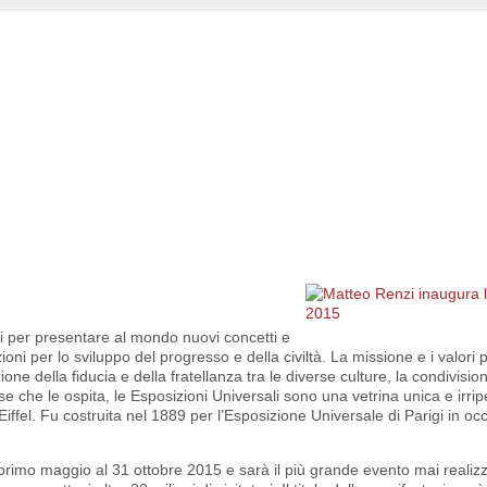
ati per presentare al mondo nuovi concetti e
i per lo sviluppo del progresso e della civiltà. La missione e i valori pr
ne della fiducia e della fratellanza tra le diverse culture, la condivisio
e che le ospita, le Esposizioni Universali sono una vetrina unica e irripe
iffel. Fu costruita nel 1889 per l’Esposizione Universale di Parigi in oc
 primo maggio al 31 ottobre 2015 e sarà il più grande evento mai realiz