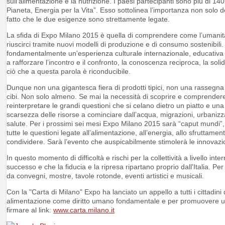
sull’alimentazione e la nutrizione. I paesi partecipanti sono più di 140 e 
Pianeta, Energia per la Vita”. Esso sottolinea l’importanza non solo d
fatto che le due esigenze sono strettamente legate.
La sfida di Expo Milano 2015 è quella di comprendere come l’umani
riuscirci tramite nuovi modelli di produzione e di consumo sostenibil
fondamentalmente un'esperienza culturale internazionale, educativa e 
a rafforzare l’incontro e il confronto, la conoscenza reciproca, la soli
ciò che a questa parola è riconducibile.
Dunque non una gigantesca fiera di prodotti tipici, non una rassegna
cibi. Non solo almeno. Se mai la necessità di scoprire e comprendere
reinterpretare le grandi questioni che si celano dietro un piatto e una
scarsezza delle risorse a cominciare dall’acqua, migrazioni, urbanizza
salute. Per i prossimi sei mesi Expo Milano 2015 sarà “caput mundi”, 
tutte le questioni legate all’alimentazione, all’energia, allo sfruttamen
condividere. Sarà l’evento che auspicabilmente stimolerà le innovazi
In questo momento di difficoltà e rischi per la collettività a livello i
successo e che la fiducia e la ripresa ripartano proprio dall'Italia. Per
da convegni, mostre, tavole rotonde, eventi artistici e musicali.
Con la "Carta di Milano" Expo ha lanciato un appello a tutti i cittadin
alimentazione come diritto umano fondamentale e per promuovere una
firmare al link:
www.carta.milano.it