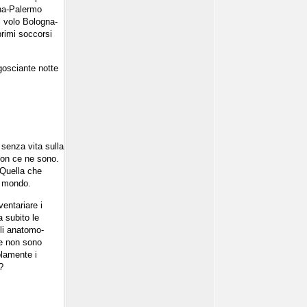
gna-Palermo
el volo Bologna-
primi soccorsi
gosciante notte
 senza vita sulla
 non ce ne sono.
 Quella che
al mondo.
entariare i
 subito le
Gli anatomo-
che non sono
olamente i
?