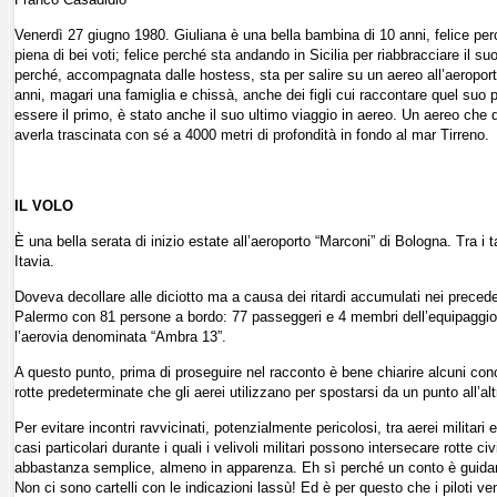
Venerdì 27 giugno 1980. Giuliana è una bella bambina di 10 anni, felice perc
piena di bei voti; felice perché sta andando in Sicilia per riabbracciare il s
perché, accompagnata dalle hostess, sta per salire su un aereo all’aeroporto
anni, magari una famiglia e chissà, anche dei figli cui raccontare quel suo p
essere il primo, è stato anche il suo ultimo viaggio in aereo. Un aereo che 
averla trascinata con sé a 4000 metri di profondità in fondo al mar Tirreno.
IL VOLO
È una bella serata di inizio estate all’aeroporto “Marconi” di Bologna. Tra i 
Itavia.
Doveva decollare alle diciotto ma a causa dei ritardi accumulati nei precedent
Palermo con 81 persone a bordo: 77 passeggeri e 4 membri dell’equipaggio. Al
l’aerovia denominata “Ambra 13”.
A questo punto, prima di proseguire nel racconto è bene chiarire alcuni conce
rotte predeterminate che gli aerei utilizzano per spostarsi da un punto all’alt
Per evitare incontri ravvicinati, potenzialmente pericolosi, tra aerei militari e
casi particolari durante i quali i velivoli militari possono intersecare rotte c
abbastanza semplice, almeno in apparenza. Eh sì perché un conto è guidare u
Non ci sono cartelli con le indicazioni lassù! Ed è per questo che i piloti ve