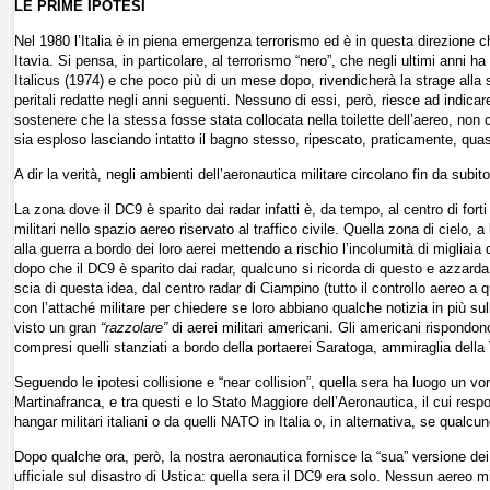
LE PRIME IPOTESI
Nel 1980 l’Italia è in piena emergenza terrorismo ed è in questa direzione ch
Itavia. Si pensa, in particolare, al terrorismo “nero”, che negli ultimi anni h
Italicus (1974) e che poco più di un mese dopo, rivendicherà la strage alla 
peritali redatte negli anni seguenti. Nessuno di essi, però, riesce ad indi
sostenere che la stessa fosse stata collocata nella toilette dell’aereo, non
sia esploso lasciando intatto il bagno stesso, ripescato, praticamente, quas
A dir la verità, negli ambienti dell’aeronautica militare circolano fin da subit
La zona dove il DC9 è sparito dai radar infatti è, da tempo, al centro di forti 
militari nello spazio aereo riservato al traffico civile. Quella zona di cielo, 
alla guerra a bordo dei loro aerei mettendo a rischio l’incolumità di miglia
dopo che il DC9 è sparito dai radar, qualcuno si ricorda di questo e azzarda 
scia di questa idea, dal centro radar di Ciampino (tutto il controllo aereo 
con l’attaché militare per chiedere se loro abbiano qualche notizia in più sul
visto un gran
“razzolare”
di aerei militari americani. Gli americani rispondono 
compresi quelli stanziati a bordo della portaerei Saratoga, ammiraglia della 
Seguendo le ipotesi collisione e “near collision”, quella sera ha luogo un vort
Martinafranca, e tra questi e lo Stato Maggiore dell’Aeronautica, il cui resp
hangar militari italiani o da quelli NATO in Italia o, in alternativa, se qualcu
Dopo qualche ora, però, la nostra aeronautica fornisce la “sua” versione dei 
ufficiale sul disastro di Ustica: quella sera il DC9 era solo. Nessun aereo mi