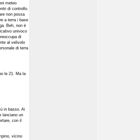
ioni meteo
tri di controllo.
itare non possa
re a terra i base
rga. Beh, non è
ficativo univoco
 preoccupa di
nte al velivolo
ersonale di terra
po le 21. Ma la
iù in basso. Ai
ue lanciano un
rtare, con il
mpino, vicino