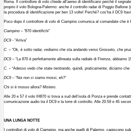
Roma. Il controllore di volo chiede all’aereo di identificarsi perché il segn
proprio il volo Bologna-Palermo: anche il controllo radar di Poggio Ballone (
la procedura di identificazione per ben 13 volte! Perché? cos’ha il DC9 Itav
Poco dopo il controllore di volo di Ciampino comunica al comandate che è fuor
Ciampino – “
870 identifichi”
DC9
- “Arriva”
C.
– “Ok, è sotto radar, vediamo che sta andando verso Grosseto, che pru
DC9
– “La 870 è perfettamente allineata sulla radiale di Firenze, abbiamo 1
C.
– “Adesso vedo che state rientrando, quindi, praticamente, diciamo che 
DC9
– “Noi non ci siamo mossi, eh?”
Chi si è mosso allora? Mistero.
Alle 20 e 57 il volo IH870 si trova a sud dell’isola di Ponza e prende contat
comunicazione audio tra il DC9 e la torre di controllo. Alle 20:59 e 45 second
UNA LUNGA NOTTE
I controllori di volo di Ciampino, ma anche quelli di Palermo, capiscono su