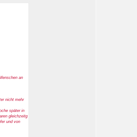
1 Menschen an
ter nicht mehr
oche später in
ren gleichzeitg
pfer und von