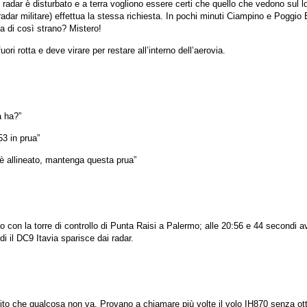
ale radar è disturbato e a terra vogliono essere certi che quello che vedono sul 
radar militare) effettua la stessa richiesta. In pochi minuti Ciampino e Poggio 
ia di così strano? Mistero!
i rotta e deve virare per restare all’interno dell’aerovia.
a ha?”
53 in prua”
è allineato, mantenga questa prua”
to con la torre di controllo di Punta Raisi a Palermo; alle 20:56 e 44 secondi a
i il DC9 Itavia sparisce dai radar.
bito che qualcosa non va. Provano a chiamare più volte il volo IH870 senza ot