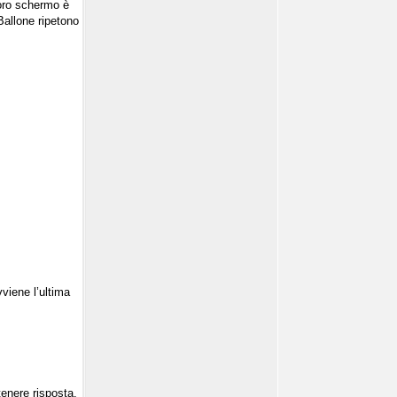
loro schermo è
Ballone ripetono
vviene l’ultima
tenere risposta.