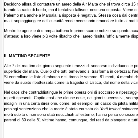
Decidono allora di contattare un aereo della Air Malta che si trova circa 15
tramite la radio di bordo, ma il tentativo fallisce: nessuna risposta. Viene c
Palermo ma anche a Marsala la risposta è negativa. Stessa cosa dai centri ra
ma il sopraggiungere dell’oscurità rende necessario rimandare tutto al matt
Mentre le agenzie di stampa battono le prime scarne notizie su quanto accad
d’attesa; a loro viene più volte ribadito che l’aereo risulta “ufficialmente disp
IL MATTINO SEGUENTE
Alle 7 del mattino del giorno seguente i mezzi di soccorso individuano le pr
superficie del mare. Quello che tutti temevano si trasforma in certezza: l’ae
Si controllano le liste d’imbarco e si tirano le somme: 81 morti, 4 membri d
viene da subito ribattezzata come la tragedia di Ustica, dal nome della vicin
Nel caos che contraddistingue le prime operazioni di soccorso e ripescaggi
reperti ripescati. Capita così che alcune cose, nei giorni successivi, scom
indagini in una certa direzione, come, ad esempio, un casco da pilota militar
patologi sentenziano che la morte è stata causata da “
forti lesioni polmon
morti subito o non sono stati risucchiati all’esterno, hanno perso conoscen
parenti di 39 delle 81 vittime hanno, comunque, dei resti da piangere: a tut