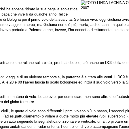
hé ha appena ritirato la sua pagella scolastica
uo papà che vive lì da qualche anno; felice
 di Bologna per il primo volo della sua vita. Se fosse viva, oggi Giuliana avr
rimo viaggio in aereo; ma Giuliana non c’è più, morta, a dieci anni, in quello c
doveva portarla a Palermo e che, invece, l’ha condotta direttamente in cielo n
tanti aerei che rullano sulla pista, pronti al decollo, c’è anche un DC9 della c
i viaggi e di un violento temporale, la partenza è slittata alle venti. Il DC9 è 
le 20 e 08 l’aereo lascia lo scalo bolognese ed inizia il suo volo verso la Sic
tti in materia di volo. Le aerovie, per cominciare, non sono altro che “autostr
ro del globo terrestre.
 civili, le quote di volo sono differenti: i primi volano più in basso, i secondi pi
ivili (ad es.pattugliamento) o volare a quote molto più elevate (voli supersonici)
n’auto seguendo la segnaletica orizzontale e verticale, un altro pilotare un 
ngono aiutati dai centri radar di terra. I controllori di volo accompagnano l’aer