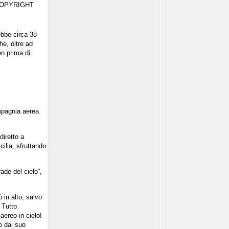
ebbe circa 38
he, oltre ad
on prima di
ompagnia aerea
diretto a
ilia, sfruttando
ade del cielo”,
ù in alto, salvo
. Tutto
aereo in cielo!
eo dal suo