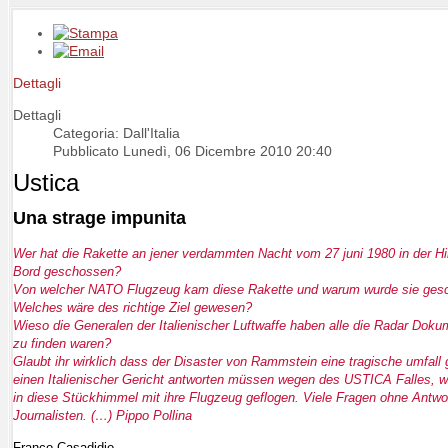
Dettagli
Dettagli
Categoria: Dall'Italia
Pubblicato Lunedì, 06 Dicembre 2010 20:40
Ustica
Una strage impunita
Wer hat die Rakette an jener verdammten Nacht vom 27 juni 1980 in der 
Bord geschossen?
Von welcher NATO Flugzeug kam diese Rakette und warum wurde sie ge
Welches wäre des richtige Ziel gewesen?
Wieso die Generalen der Italienischer Luftwaffe haben alle die Radar Dok
zu finden waren?
Glaubt ihr wirklich dass der Disaster von Rammstein eine tragische umfall 
einen Italienischer Gericht antworten müssen wegen des USTICA Falles, w
in diese Stückhimmel mit ihre Flugzeug geflogen. Viele Fragen ohne Antwor
Journalisten. (…) Pippo Pollina
Franco Casadidio