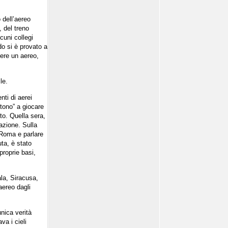
 dell’aereo
, del treno
cuni collegi
do si è provato a
gere un aereo,
le.
nti di aerei
rtono” a giocare
to. Quella sera,
uazione. Sulla
a Roma e parlare
uta, è stato
proprie basi,
ala, Siracusa,
aereo dagli
unica verità
va i cieli