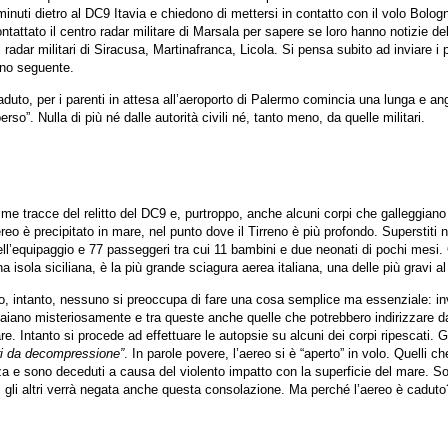
 minuti dietro al DC9 Itavia e chiedono di mettersi in contatto con il volo Bolo
ontattato il centro radar militare di Marsala per sapere se loro hanno notizie d
dar militari di Siracusa, Martinafranca, Licola. Si pensa subito ad inviare i 
ino seguente.
uto, per i parenti in attesa all’aeroporto di Palermo comincia una lunga e an
erso”. Nulla di più né dalle autorità civili né, tanto meno, da quelle militari.
ime tracce del relitto del DC9 e, purtroppo, anche alcuni corpi che galleggiano
reo è precipitato in mare, nel punto dove il Tirreno è più profondo. Superstiti
ell’equipaggio e 77 passeggeri tra cui 11 bambini e due neonati di pochi mesi.
a isola siciliana, è la più grande sciagura aerea italiana, una delle più gravi 
o, intanto, nessuno si preoccupa di fare una cosa semplice ma essenziale: inv
paiano misteriosamente e tra queste anche quelle che potrebbero indirizzare da
e. Intanto si procede ad effettuare le autopsie su alcuni dei corpi ripescati. 
ari da decompressione”
. In parole povere, l’aereo si è “aperto” in volo. Quelli 
za e sono deceduti a causa del violento impatto con la superficie del mare. S
ti gli altri verrà negata anche questa consolazione. Ma perché l’aereo è caduto