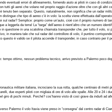
endo eventuali errori di allineamento, fornendo aiuto ai piloti in caso di condiz
 tutti gli aerei che volano nel proprio raggio d’azione oltre che con gli altri cen
ile è tenuto ben separato. Questo, naturalmente, non significa che un radar mil
 distingue che tipo di aereo c’è in volo: la scelta viene effettuata dall’operato
erei sul radar? Semplice: proprio come un’auto, cioè con il proprio numero di ta
e a leggerla da terra! La “targa” dell’aereo è nient’altro che un numero identi
o in questione in una scatolina chiamata transponder che, per tutto il volo, si
ativo, in maniera tale che sul radar del controllore di volo, il puntino corrisponde
 questo è valido se il pilota accende il transponder, in caso contrario per il p
illo: tempo ottimo, nessun problema tecnico, arrivo previsto a Palermo poco do
nautica militare italiana, incrociano la sua rotta, qualche centinaio di metri p
li, due esperti piloti con migliaia di ore di volo alle spalle. Alle 20 e 24 i d
el giro di pochi minuti. Perché? cos’hanno visto di così grave da indurli ad alle
verso Palermo il volo Itavia viene preso in “consegna” dal centro radar di Cia