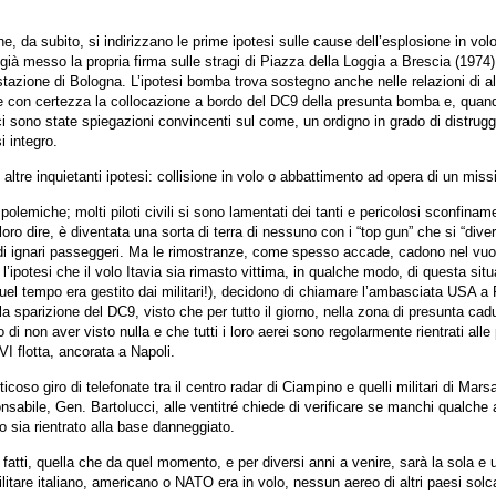
e, da subito, si indirizzano le prime ipotesi sulle cause dell’esplosione in volo
a già messo la propria firma sulle stragi di Piazza della Loggia a Brescia (1974)
stazione di Bologna. L’ipotesi bomba trova sostegno anche nelle relazioni di al
care con certezza la collocazione a bordo del DC9 della presunta bomba e, quan
 ci sono state spiegazioni convincenti sul come, un ordigno in grado di distrug
i integro.
o altre inquietanti ipotesi: collisione in volo o abbattimento ad opera di un missi
polemiche; molti piloti civili si sono lamentati dei tanti e pericolosi sconfiname
a loro dire, è diventata una sorta di terra di nessuno con i “top gun” che si “dive
ia di ignari passeggeri. Ma le rimostranze, come spesso accade, cadono nel vuo
l’ipotesi che il volo Itavia sia rimasto vittima, in qualche modo, di questa sit
a quel tempo era gestito dai militari!), decidono di chiamare l’ambasciata USA 
la sparizione del DC9, visto che per tutto il giorno, nella zona di presunta cad
di non aver visto nulla e che tutti i loro aerei sono regolarmente rientrati alle 
VI flotta, ancorata a Napoli.
icoso giro di telefonate tra il centro radar di Ciampino e quelli militari di Mars
onsabile, Gen. Bartolucci, alle ventitré chiede di verificare se manchi qualche 
no sia rientrato alla base danneggiato.
fatti, quella che da quel momento, e per diversi anni a venire, sarà la sola e 
litare italiano, americano o NATO era in volo, nessun aereo di altri paesi solca