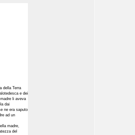
a della Terra
alotedesca e dei
a madre li aveva
la dai
 se ne era saputo
adre ad un
della madre,
datezza del