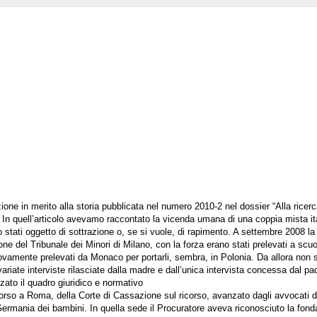
e in merito alla storia pubblicata nel numero 2010-2 nel dossier “Alla ricerc
 In quell’articolo avevamo raccontato la vicenda umana di una coppia mista it
o stati oggetto di sottrazione o, se si vuole, di rapimento. A settembre 2008 l
 del Tribunale dei Minori di Milano, con la forza erano stati prelevati a scuo
nuovamente prelevati da Monaco per portarli, sembra, in Polonia. Da allora non
variate interviste rilasciate dalla madre e dall’unica intervista concessa dal p
zato il quadro giuridico e normativo
corso a Roma, della Corte di Cassazione sul ricorso, avanzato dagli avvocati 
 Germania dei bambini. In quella sede il Procuratore aveva riconosciuto la fon