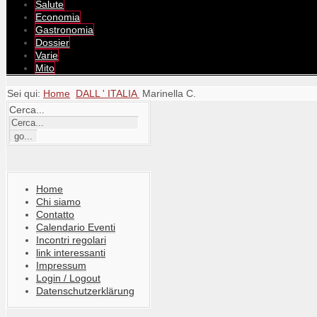
Salute
Economia
Gastronomia
Dossier
Varie
Mito
Sei qui:
Home
DALL ' ITALIA
Marinella C.
Cerca...
Home
Chi siamo
Contatto
Calendario Eventi
Incontri regolari
link interessanti
Impressum
Login / Logout
Datenschutzerklärung