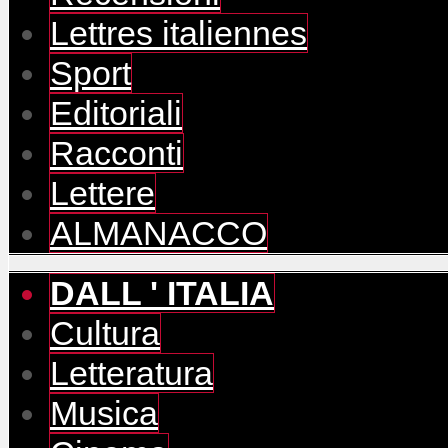
Lettres italiennes
Sport
Editoriali
Racconti
Lettere
ALMANACCO
DALL ' ITALIA
Cultura
Letteratura
Musica