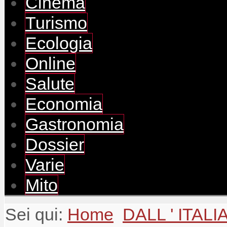
Cinema
Turismo
Ecologia
Online
Salute
Economia
Gastronomia
Dossier
Varie
Mito
Sei qui:
Home
DALL ' ITALI