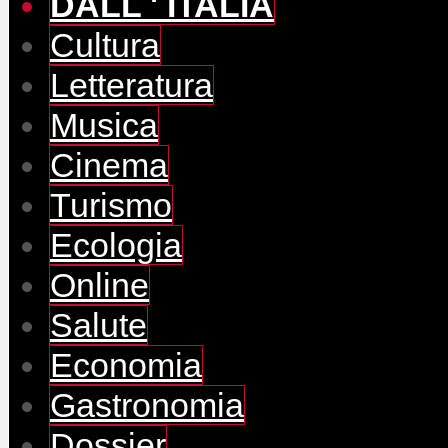
DALL ' ITALIA
Cultura
Letteratura
Musica
Cinema
Turismo
Ecologia
Online
Salute
Economia
Gastronomia
Dossier