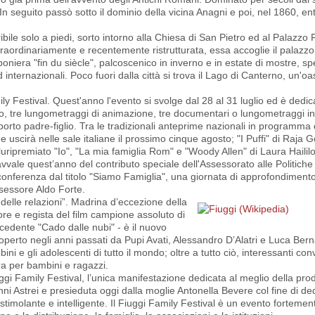
 seguito passò sotto il dominio della vicina Anagni e poi, nel 1860, ent
ribile solo a piedi, sorto intorno alla Chiesa di San Pietro ed al Palazzo 
traordinariamente e recentemente ristrutturata, essa accoglie il palaz
iera "fin du siècle", palcoscenico in inverno e in estate di mostre, spe
internazionali. Poco fuori dalla città si trova il Lago di Canterno, un'oas
ily Festival. Quest'anno l'evento si svolge dal 28 al 31 luglio ed è dedic
rso, tre lungometraggi di animazione, tre documentari o lungometraggi in
porto padre-figlio. Tra le tradizionali anteprime nazionali in programma c
cirà nelle sale italiane il prossimo cinque agosto; "I Puffi" di Raja Go
pluripremiato "Io", "La mia famiglia Rom" e "Woody Allen" di Laura Haililov
vale quest’anno del contributo speciale dell'Assessorato alle Politiche 
 conferenza dal titolo "Siamo Famiglia", una giornata di approfondiment
Assessore Aldo Forte.
delle relazioni”. Madrina d’eccezione della
e e regista del film campione assoluto di
cedente "Cado dalle nubi" - è il nuovo
icoperto negli anni passati da Pupi Avati, Alessandro D’Alatri e Luca Bern
 e gli adolescenti di tutto il mondo; oltre a tutto ciò, interessanti con
ura per bambini e ragazzi.
uggi Family Festival, l’unica manifestazione dedicata al meglio della pr
ni Astrei e presieduta oggi dalla moglie Antonella Bevere col fine di ded
imolante e intelligente. Il Fiuggi Family Festival è un evento fortemen