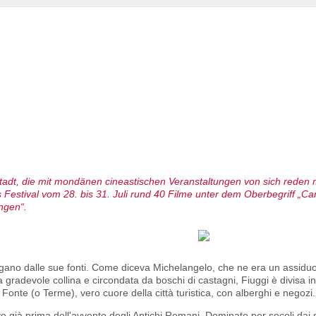
 Stadt, die mit mondänen cineastischen Veranstaltungen von sich reden m
as Festival vom 28. bis 31. Juli rund 40 Filme unter dem Oberbegriff „Ca
ungen“.
gorgano dalle sue fonti. Come diceva Michelangelo, che ne era un assidu
gradevole collina e circondata da boschi di castagni, Fiuggi è divisa in
ggi Fonte (o Terme), vero cuore della città turistica, con alberghi e negozi.
o già prima dell'avvento degli Antichi Romani. Dominato per secoli dai si