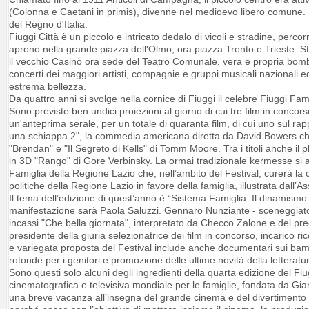
(Colonna e Caetani in primis), divenne nel medioevo libero comune. In
del Regno d'Italia.
Fiuggi Città è un piccolo e intricato dedalo di vicoli e stradine, percor
aprono nella grande piazza dell'Olmo, ora piazza Trento e Trieste. S
il vecchio Casinò ora sede del Teatro Comunale, vera e propria bombon
concerti dei maggiori artisti, compagnie e gruppi musicali nazionali ed 
estrema bellezza.
Da quattro anni si svolge nella cornice di Fiuggi il celebre Fiuggi Fam
Sono previste ben undici proiezioni al giorno di cui tre film in conco
un'anteprima serale, per un totale di quaranta film, di cui uno sul rap
una schiappa 2", la commedia americana diretta da David Bowers che us
"Brendan" e "Il Segreto di Kells" di Tomm Moore. Tra i titoli anche il 
in 3D "Rango" di Gore Verbinsky. La ormai tradizionale kermesse si av
Famiglia della Regione Lazio che, nell’ambito del Festival, curerà la
politiche della Regione Lazio in favore della famiglia, illustrata dall’
Il tema dell’edizione di quest’anno è “Sistema Famiglia: Il dinamismo 
manifestazione sarà Paola Saluzzi. Gennaro Nunziante - sceneggiator
incassi "Che bella giornata", interpretato da Checco Zalone e del pre
presidente della giuria selezionatrice dei film in concorso, incarico r
e variegata proposta del Festival include anche documentari sui bambini
rotonde per i genitori e promozione delle ultime novità della letterat
Sono questi solo alcuni degli ingredienti della quarta edizione del Fi
cinematografica e televisiva mondiale per le famiglie, fondata da Gian
una breve vacanza all’insegna del grande cinema e del divertimento st