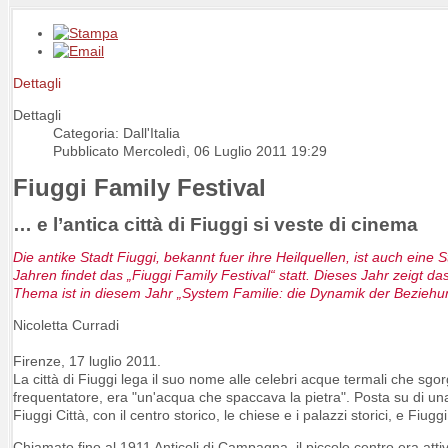
Dettagli
Dettagli
Categoria: Dall'Italia
Pubblicato Mercoledì, 06 Luglio 2011 19:29
Fiuggi Family Festival
… e l’antica città di Fiuggi si veste di cinema
Die antike Stadt Fiuggi, bekannt fuer ihre Heilquellen, ist auch eine
Jahren findet das „Fiuggi Family Festival“ statt. Dieses Jahr zeigt d
Thema ist in diesem Jahr „System Familie: die Dynamik der Bezieh
Nicoletta Curradi
Firenze, 17 luglio 2011.
La città di Fiuggi lega il suo nome alle celebri acque termali che s
frequentatore, era "un'acqua che spaccava la pietra". Posta su di una 
Fiuggi Città, con il centro storico, le chiese e i palazzi storici, e Fiu
Chiamato fino al 1911 Anticoli di Campagna, il piccolo centro era attiv