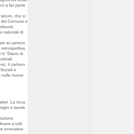
rò a far parte
Falconi, che si
zo del Comune e
ttacoli,
i naturale di
ato ai cartoon.
 retrospettiva,
’è "Diario di
stnell;
ic; il cartoon
Sociali e
o sulle nuove
abei. La ricca
vegni e tavole
oduzione
icare a tutti
te innovativo