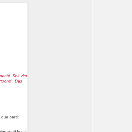
acht. Seit vier
rtoons“. Das
o
 due parti:
gnorotti locali