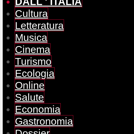
DALL ' ITALIA
Cultura
Letteratura
Musica
Cinema
Turismo
Ecologia
Online
Salute
Economia
Gastronomia
Dossier