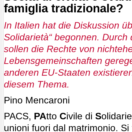
famiglia tradizionale?
In Italien hat die Diskussion üb
Solidarietà“ begonnen. Durc
sollen die Rechte von nichteh
Lebensgemeinschaften geregelt
anderen EU-Staaten existiere
diesem Thema.
Pino Mencaroni
PACS,
PA
tto
C
ivile di
S
olidari
unioni fuori dal matrimonio. Si 