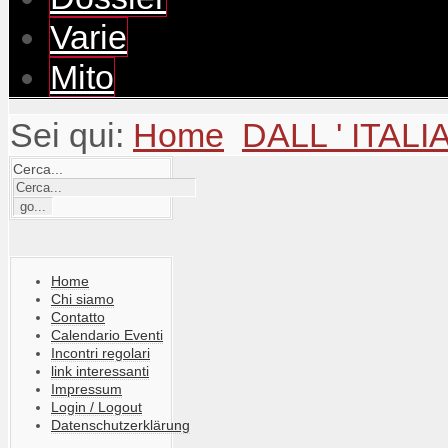
Varie
Mito
Sei qui:
Home
DALL ' ITALI
Cerca...
Home
Chi siamo
Contatto
Calendario Eventi
Incontri regolari
link interessanti
Impressum
Login / Logout
Datenschutzerklärung