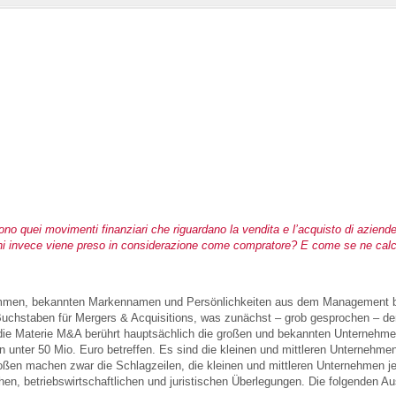
no quei movimenti finanziari che riguardano la vendita e l’acquisto di azien
 chi invece viene preso in considerazione come compratore? E come se ne calc
ummen, bekannten Markennamen und Persönlichkeiten aus dem Management 
Buchstaben für Mergers & Acquisitions, was zunächst – grob gesprochen – d
e Materie M&A berührt hauptsächlich die großen und bekannten Unternehmen, 
ter 50 Mio. Euro betreffen. Es sind die kleinen und mittleren Unternehmen, 
oßen machen zwar die Schlagzeilen, die kleinen und mittleren Unternehmen j
hen, betriebswirtschaftlichen und juristischen Überlegungen. Die folgenden A