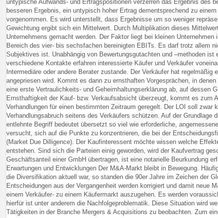
untypische Aufwands- und Ertragspositionen verzerren das Ergebnis des be
besseren Ergebnis, ein untypisch hoher Ertrag dementsprechend zu einem 
vorgenommen. Es wird unterstellt, dass Ergebnisse um so weniger repräsentat
Gewichtung ergibt sich ein Mittelwert. Durch Multiplikation dieses Mittel
Unternehmens gemacht werden. Der Faktor liegt bei kleinen Unternehmen in
Bereich des vier- bis sechsfachen bereinigten EBITs. Es darf trotz allem 
Subjektives ist. Unabhängig von Bewertungsgutachten und –methoden ist ei
verschiedene Kontakte erfahren interessierte Käufer und Verkäufer voneina
Intermediäre oder andere Berater zustande. Der Verkäufer hat regelmäßi
angepriesen wird. Kommt es dann zu ernsthaften Vorgesprächen, in denen e
eine erste Vertraulichkeits- und Geheimhaltungserklärung ab, auf dessen G
Ernsthaftigkeit der Kauf- bzw. Verkaufsabsicht überzeugt, kommt es zum Abs
Verhandlungen für einen bestimmten Zeitraum geregelt. Der LOI soll zwar k
Verhandlungsabruch seitens des Verkäufers schützen. Auf der Grundlage de
entlehnte Begriff bedeutet übersetzt so viel wie erforderliche, angemessen
versucht, sich auf die Punkte zu konzentrieren, die bei der Entscheidung
(Market Due Dilligence). Der Kaufinteressent möchte wissen welche Eff
entstehen. Sind sich die Parteien einig geworden, wird der Kaufvertrag ges
Geschäftsanteil einer GmbH übertragen, ist eine notarielle Beurkundung er
Erwartungen und Entwicklungen Der M&A-Markt bleibt in Bewegung. Häuf
die Diversifikation aktuell war, so standen die 90er Jahre im Zeichen der 
Entscheidungen aus der Vergangenheit werden korrigiert und damit neue M
einem Verkäufer- zu einem Käufermarkt auszugehen. Es werden voraussich
hierfür ist unter anderem die Nachfolgeproblematik. Diese Situation wird we
Tätigkeiten in der Branche Mergers & Acquisitions zu beobachten. Zum ein