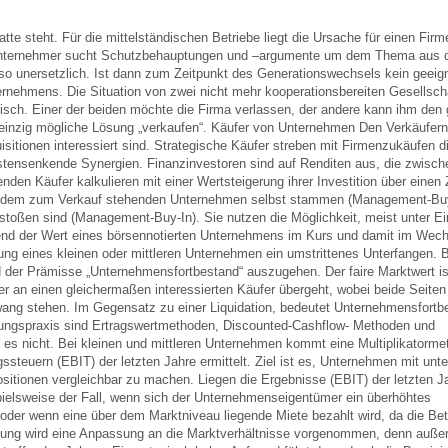
e steht. Für die mittelständischen Betriebe liegt die Ursache für einen Firm
er Unternehmer sucht Schutzbehauptungen und –argumente um dem Thema aus
ieso unersetzlich. Ist dann zum Zeitpunkt des Generationswechsels kein geeig
ernehmens. Die Situation von zwei nicht mehr kooperationsbereiten Gesellsch
ntypisch. Einer der beiden möchte die Firma verlassen, der andere kann ihm den 
die einzig mögliche Lösung „verkaufen“. Käufer von Unternehmen Den Verkäufer
itionen interessiert sind. Strategische Käufer streben mit Firmenzukäufen d
stensenkende Synergien. Finanzinvestoren sind auf Renditen aus, die zwisc
enden Käufer kalkulieren mit einer Wertsteigerung ihrer Investition über einen
aus dem zum Verkauf stehenden Unternehmen selbst stammen (Management-Buy
stoßen sind (Management-Buy-In). Sie nutzen die Möglichkeit, meist unter E
d der Wert eines börsennotierten Unternehmens im Kurs und damit im Wech
g eines kleinen oder mittleren Unternehmen ein umstrittenes Unterfangen. B
der Prämisse „Unternehmensfortbestand“ auszugehen. Der faire Marktwert ist
r an einen gleichermaßen interessierten Käufer übergeht, wobei beide Seiten
ng stehen. Im Gegensatz zu einer Liquidation, bedeutet Unternehmensfortb
tungspraxis sind Ertragswertmethoden, Discounted-Cashflow- Methoden und
t es nicht. Bei kleinen und mittleren Unternehmen kommt eine Multiplikatorm
ssteuern (EBIT) der letzten Jahre ermittelt. Ziel ist es, Unternehmen mit unt
itionen vergleichbar zu machen. Liegen die Ergebnisse (EBIT) der letzten Jah
ielsweise der Fall, wenn sich der Unternehmenseigentümer ein überhöhtes
 oder wenn eine über dem Marktniveau liegende Miete bezahlt wird, da die Be
igung wird eine Anpassung an die Marktverhältnisse vorgenommen, denn außer