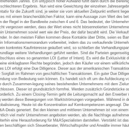
treffenden Jahres. Ein untypisch hoher Aufwand führt dann durch die Berein
schlechteren Ergebnis. Nun wird eine Gewichtung der einzelnen Jahresergeb
iv für die Zukunft sind, je weiter sie vom aktuellen Zeitpunkt entfernt liege
wertes mit einem branchenüblichen Faktor, kann eine Aussage zum Wert des bet
 der Regel in der Bandbreite zwischen 4 und 6. Das bedeutet, der Unternehm
nicht vergessen werden, dass der Wert eines nicht börsennotierten Unternehm
n Unternehmen soviel wert wie der Preis, der dafür bezahlt wird. Die Verka
nder. In den meisten Fällen kommen diese Kontakte über Dritte, seien es Ban
g ein Informationsmemorandum vorbereitet, indem das zu verkaufende Unterne
in konkretes Kaufinteresse geäußert wird, so schließen die Verhandlungspar
rundlage weitere Verhandlungen geführt werden. Sind die Parteien gegenseitig
chluss eines so genannten LOI (Letter of Intent). Es wird die Exklusivität d
eine einklagbaren Rechte begründen, jedoch den Käufer vor einem willkürlich
s LOI erfolgt eine Due Dilligence. Dieser aus der amerikanischen Transaktio
e Sorgfalt im Rahmen von geschäftlichen Transaktionen. Ein guter Due Dillige
sfindung von Bedeutung sein können. Es handelt sich oft um die Aufdeckung v
ekte durch Zusammen-legung seines bestehenden Unternehmens mit dem Zielu
chlossen. Dieser ist grundsätzlich formfrei. Werden zusätzlich Gründstücke od
forderlich. Zu einem Closing-Termin geht die Leitungsmacht auf den Erwerber 
ig werden diese Bewegungen von Marktströmungen vorgegeben. Während in d
Globalisierung. Heute ist die Konzentration auf Kernkompetenzen angesagt. Die
&A-Deals generiert. Bei den kleinen und mittleren Unternehmen ist von eine
tlich viel mehr Unternehmen angeboten werden, als die Nachfrage aufnehme
iterhin eine Herausforderung für M&ASpezialisten darstellen. Verstärkt ist das
en beschäftigen sich Steuerberater, Wirtschaftsprüfer und Anwälte immer häu