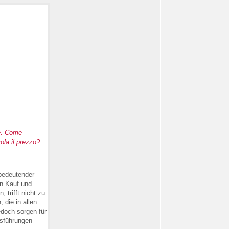
de. Come
ola il prezzo?
bedeutender
en Kauf und
trifft nicht zu.
die in allen
edoch sorgen für
usführungen