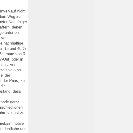
enverkauf nicht
 dem Weg zu
neter Nachfolger
aftern, denen
geforderten
n von
ie nachhaltige
hen 15 und 40 %
 Zeitraum von 3
-Out) oder in
insatz von
selspiel von
ei der
 der Preis, zu
 die
estand, dass
ethode gerne
erschiedlichen
re vor, ist zu
triebsimmobile
ordentliche und