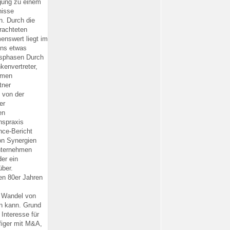
igung zu einem
nisse
n. Durch die
rachteten
enswert liegt im
ens etwas
ufsphasen Durch
kenvertreter,
hmen
tner
 von der
er
en
nspraxis
nce-Bericht
on Synergien
nternehmen
er ein
über.
en 80er Jahren
m Wandel von
n kann. Grund
 Interesse für
figer mit M&A,