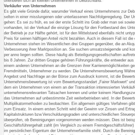
orientieren sich an kleinen Unternehmen in Deutschland.
Verkäufer von Unternehmen
Es gibt viele Gründe dafür, warumder Verkauf eines Unternehmens zur Debatt
selten in einer misslungenen oder unterlassenen Nachfolgeregelung. D
gehen: Es sei zu früh, es sei der erste Schritt ins Grab oder man sei sow
vorhanden, ist der Verkauf die einzige Lösung für den Fortbestand des Unt
der Betrieb je zur Hälfte gehört, ist für den Mittelstand ebenfalls nicht u
Preis für seinen hälftigen Anteil nicht bezahlen. Auch in diesem Fall ist 
Unternehmen stehen im Wesentlichen drei Gruppen gegenüber, die an Akquis
Verbesserung ihrer Marktposition an. Sie suchen umsatzsteigernde und ko
per anno liegen sollten. Diese häufig als Beteiligungsgesellschaften auftret
bis 8 Jahren. Zur dritten Gruppe gehören Führungskräfte, die entweder 
einem anderen Unternehmen an die Grenzen ihrer Karrieremöglichkeiten ge
Fremdmitteln, Unternehmer zu werden. Die Unternehmensbewertung Währen
Angebot und Nachfrage an der Börse zum Ausdruck kommt, ist die Bewertun
Unternehmensbewertung ist vom Bewertungsstandart „Fairer Markwert“ und 
dem ein Unternehmen von einem an der Transaktion interessierten Verkäufe
unternehmensrelevanten Tatsachen kennen und unter keinem Handlungszwa
das Unternehmen auf unbestimmte Zeit weiterbetrieben wird. In der Bewer
Multiplikatormethoden zu beobachten. Ein allgemein gültiges Verfahren gib
zum Einsatz. In einem ersten Schritt wird der Gewinn vor Zinsen und Ertrag
Kapitalstrukturen bzw.Verschuldungsgraden und unterschiedlichen Steuerpos
überprüfen, ob Bereinigungen vorgenommen werden müssen. Dies ist beisp
Geschäftsführergehalt zahlt (im Vergleich zu einem Fremdgeschäftsführer)
im persönlichen Eigentum der Unternehmerfamilie steht. Durch die Berein