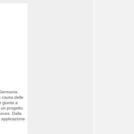
a Germania.
a causa delle
e giunta a
e un progetto
ances. Dalla
a applicazione