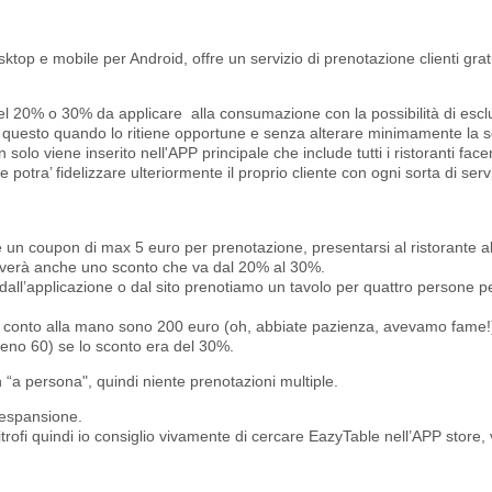
sktop e mobile per Android, offre un servizio di prenotazione clienti gratu
o del 20% o 30% da applicare alla consumazione con la possibilità di esc
questo quando lo ritiene opportune e senza alterare minimamente la s
solo viene inserito nell'APP principale che include tutti i ristoranti face
otra’ fidelizzare ulteriormente il proprio cliente con ogni sorta di serv
un coupon di max 5 euro per prenotazione, presentarsi al ristorante all’
everà anche uno sconto che va dal 20% al 30%.
dall’applicazione o dal sito prenotiamo un tavolo per quattro persone per
e conto alla mano sono 200 euro (oh, abbiate pazienza, avevamo fame!
no 60) se lo sconto era del 30%.
 “a persona", quindi niente prenotazioni multiple.
a espansione.
itrofi quindi io consiglio vivamente di cercare EazyTable nell’APP store, 