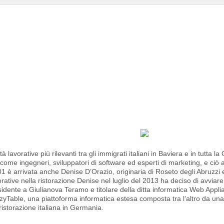
avorative più rilevanti tra gli immigrati italiani in Baviera e in tutta l
 come ingegneri, sviluppatori di software ed esperti di marketing, e ciò 
 è arrivata anche Denise D’Orazio, originaria di Roseto degli Abruzzi 
rative nella ristorazione Denise nel luglio del 2013 ha deciso di avviar
ente a Giulianova Teramo e titolare della ditta informatica Web Appli
zyTable, una piattoforma informatica estesa composta tra l’altro da un
ristorazione italiana in Germania.