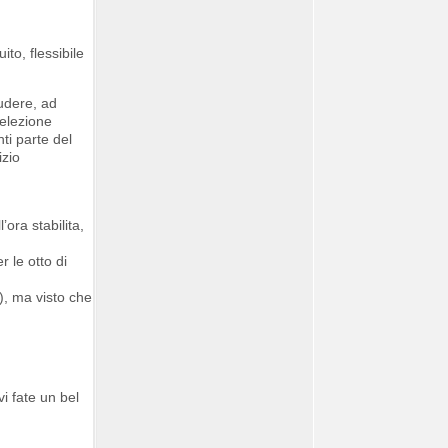
ito, flessibile
ludere, ad
elezione
nti parte del
izio
ora stabilita,
 le otto di
), ma visto che
vi fate un bel