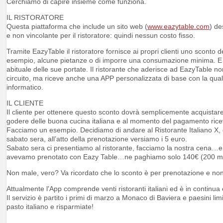
Cerchiamo di capire insieme come funziona.
IL RISTORATORE
Questa piattaforma che include un sito web (
www.eazytable.com
) de
e non vincolante per il ristoratore: quindi nessun costo fisso.
Tramite EazyTable il ristoratore fornisce ai propri clienti uno scont
esempio, alcune pietanze o di imporre una consumazione minima. E 
abituale delle sue portate.
Il ristorante che aderisce ad EazyTable non 
circuito, ma riceve anche una APP personalizzata di base con la quale p
informatico.
IL CLIENTE
Il cliente per ottenere questo sconto dovrà semplicemente acquistare 
godere delle buona cucina italiana e al momento del pagamento ric
Facciamo un esempio.
Decidiamo di andare al Ristorante Italiano X, 
sabato sera, all’atto della prenotazione versiamo i 5 euro.
Sabato sera ci presentiamo al ristorante, facciamo la nostra cena…
avevamo prenotato con Eazy Table…ne paghiamo solo 140€ (200 me
Non male, vero?
Va ricordato che lo sconto è per prenotazione e non
Attualmente l'App comprende venti ristoranti italiani ed è in continu
Il servizio è partito i primi di marzo a Monaco di Baviera e paesini lim
pasto italiano e risparmiate!