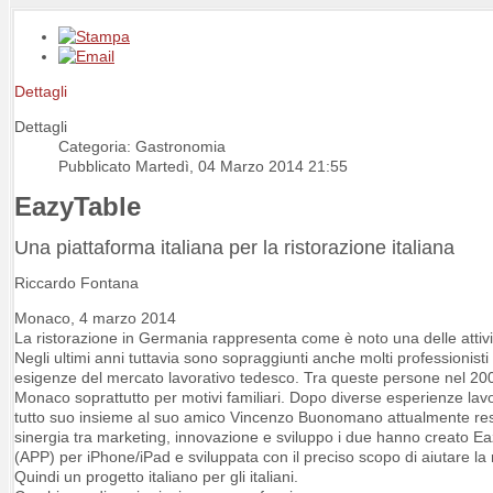
Dettagli
Dettagli
Categoria: Gastronomia
Pubblicato Martedì, 04 Marzo 2014 21:55
EazyTable
Una piattaforma italiana per la ristorazione italiana
Riccardo Fontana
Monaco, 4 marzo 2014
La ristorazione in Germania rappresenta come è noto una delle attività l
Negli ultimi anni tuttavia sono sopraggiunti anche molti professionisti
esigenze del mercato lavorativo tedesco. Tra queste persone nel 2001
Monaco soprattutto per motivi familiari. Dopo diverse esperienze lavo
tutto suo insieme al suo amico Vincenzo Buonomano attualmente resid
sinergia tra marketing, innovazione e sviluppo i due hanno creato Ea
(APP) per iPhone/iPad e sviluppata con il preciso scopo di aiutare la 
Quindi un progetto italiano per gli italiani.