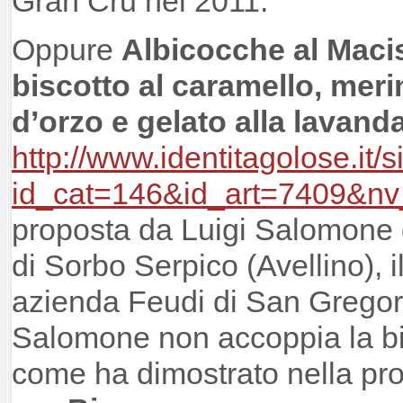
Gran Cru nel 2011.
Oppure
Albicocche al Macis,
biscotto al caramello, merin
d’orzo e gelato alla lavand
http://www.identitagolose.it/s
id_cat=146&id_art=7409&n
proposta da Luigi Salomone 
di Sorbo Serpico (Avellino), il
azienda Feudi di San Gregori
Salomone non accoppia la bir
come ha dimostrato nella pr