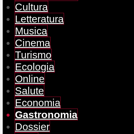
Cultura
Letteratura
Musica
Cinema
Turismo
Ecologia
Online
Salute
Economia
Gastronomia
Dossier