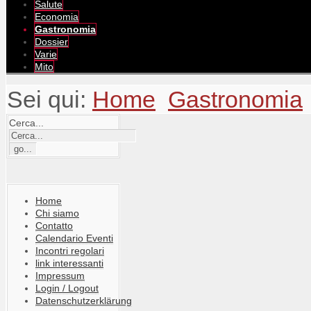
Salute
Economia
Gastronomia
Dossier
Varie
Mito
Sei qui:
Home
Gastronomia
Cerca...
Home
Chi siamo
Contatto
Calendario Eventi
Incontri regolari
link interessanti
Impressum
Login / Logout
Datenschutzerklärung