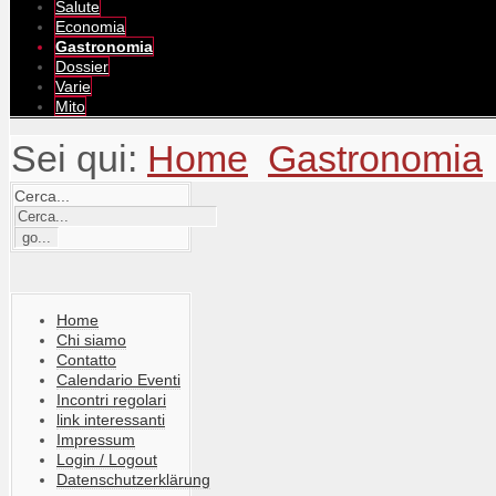
Salute
Economia
Gastronomia
Dossier
Varie
Mito
Sei qui:
Home
Gastronomia
Cerca...
Home
Chi siamo
Contatto
Calendario Eventi
Incontri regolari
link interessanti
Impressum
Login / Logout
Datenschutzerklärung