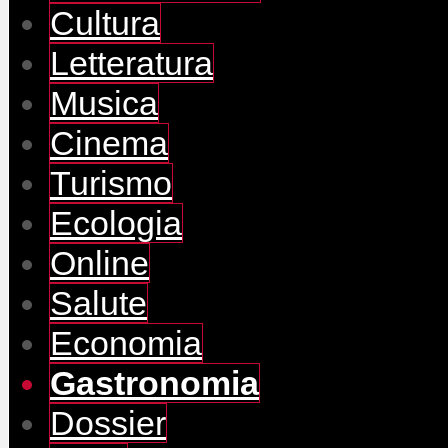
Cultura
Letteratura
Musica
Cinema
Turismo
Ecologia
Online
Salute
Economia
Gastronomia
Dossier