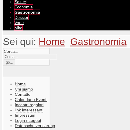
Salute
Economia
Gastronomia
Dossier
Varie
Mito
Sei qui:
Home
Gastronomia
Cerca...
Home
Chi siamo
Contatto
Calendario Eventi
Incontri regolari
link interessanti
Impressum
Login / Logout
Datenschutzerklärung