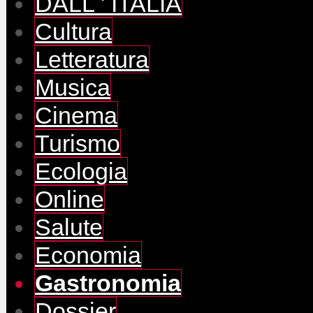
DALL ' ITALIA
Cultura
Letteratura
Musica
Cinema
Turismo
Ecologia
Online
Salute
Economia
Gastronomia
Dossier