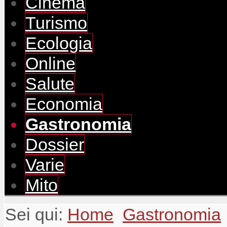
Cinema
Turismo
Ecologia
Online
Salute
Economia
Gastronomia
Dossier
Varie
Mito
Sei qui:
Home
Gastronomia