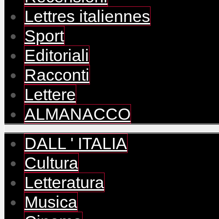
Lettres italiennes
Sport
Editoriali
Racconti
Lettere
ALMANACCO
DALL ' ITALIA
Cultura
Letteratura
Musica