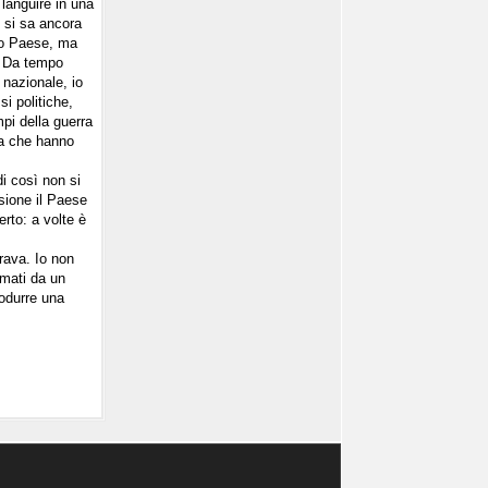
 languire in una
n si sa ancora
ro Paese, ma
i. Da tempo
 nazionale, io
si politiche,
mpi della guerra
ra che hanno
di così non si
sione il Paese
rto: a volte è
rava. Io non
imati da un
rodurre una