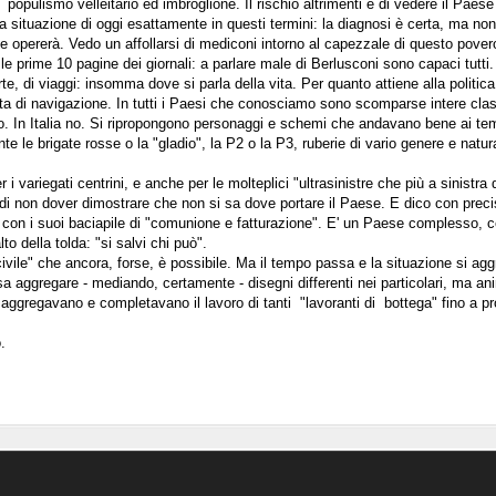
 populismo velleitario ed imbroglione. Il rischio altrimenti è di vedere il Paese
a situazione di oggi esattamente in questi termini: la diagnosi è certa, ma no
e opererà. Vedo un affollarsi di mediconi intorno al capezzale
di questo pove
le prime 10 pagine dei giornali: a parlare male di Berlusconi sono capaci tutt
, di viaggi: insomma dove si parla della vita. Per quanto attiene alla politica
rotta di navigazione. In tutti i Paesi che conosciamo sono scomparse intere clas
ondo. In Italia no. Si ripropongono personaggi e schemi che andavano bene ai te
e le brigate rosse o la "gladio", la P2 o la P3, ruberie di vario genere e natu
 variegati centrini, e anche per le molteplici "ultrasinistre che più a sinistra 
 di non dover dimostrare che non si sa dove portare il Paese. E dico con preci
a, con i suoi baciapile di "comunione e fatturazione". E' un Paese complesso, ce
to della tolda: "si salvi chi può".
ivile" che ancora, forse, è possibile. Ma il tempo passa e la situazione si agg
a aggregare - mediando, certamente - disegni differenti nei particolari, ma an
 aggregavano e completavano il lavoro di tanti "lavoranti di bottega" fino a p
.