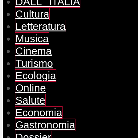
DALL ' ITALIA
Cultura
Letteratura
Musica
Cinema
Turismo
Ecologia
Online
Salute
Economia
Gastronomia
Dossier