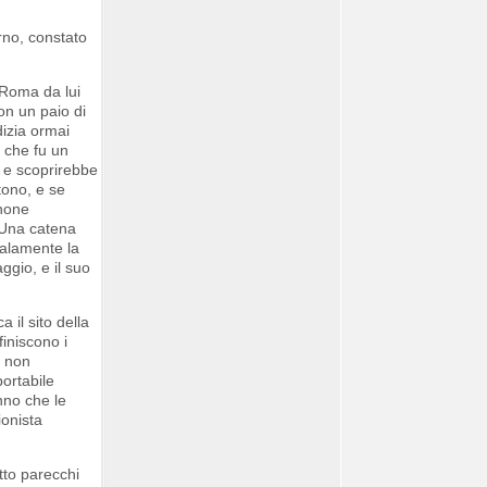
rno, constato
 Roma da lui
on un paio di
dizia ormai
a che fu un
, e scoprirebbe
tono, e se
phone
. Una catena
malamente la
ggio, e il suo
 il sito della
finiscono i
o non
portabile
nno che le
ionista
tto parecchi