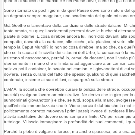
quanto di sudicio e di marcio c'è nel Paese dove, come ho già ricord
Sono ritornato da pochi giorni da quel Paese dove sono nato e dal qual
un degrado sempre maggiore; uno scadimento del quale mi sono orm
Già Goethe si lamentava della condizione delle strade italiane. Mi ch
tanto amata, su quegli accidentati percorsi dove le buche si alternano
palate di bitume. E cosa direbbe ancora lui, inorridito davanti alla s
compatto, davanti alla cartacce, alle cicche, alla plastica, ai vetri, al
tempo la Caput Mundi? Io non so cosa direbbe, ma so che, da quell'u
che se la causa è l'inciviltà dei cittadini dell'Urbe, la concausa è l
esistono si nascondono, perché io, ormai da decenni, non li vedo più.
eternamente in mano che si limitano ad agganciare a un camion cassone
solleva poi il container, lo svuota nel camion, e i giovanottoni di cu
dov'era, senza curarsi del fatto che spesso qualcuno di quei sacchetti
contenuto, insieme ai suoi effluvi, si spargerà sulla strada.
L'AMA, la società che dovrebbe curare la pulizia delle strade, occupa
società) svolgono lavoro amministrativo. Ne deriva che in giro per la 
sunnominati giovanottoni) e che, se tutti, scopa alla mano, svolgesse
quell'infinito immondezzaio che è. Viene perciò il dubbio che la matti
politicamente corretto muoveva i primi passi) invece di svolgere il la
attività sostitutive del dovere sono sempre infinite. C'è per esempi
tuttologo. Vi lascio immaginare la profondità dei suoi commenti, i quali
Perché la plebe è volgare e feroce, ma anche spassosa, ed è una co