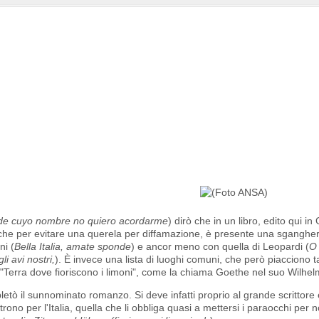
 de cuyo nombre no quiero acordarme
) dirò che in un libro, edito qui i
anche per evitare una querela per diffamazione, è presente una sganghe
ni (
Bella Italia, amate sponde
) e ancor meno con quella di Leopardi (
O 
li avi nostri,
). È invece una lista di luoghi comuni, che però piacciono t
a "Terra dove fioriscono i limoni", come la chiama Goethe nel suo Wilhel
pletò il sunnominato romanzo. Si deve infatti proprio al grande scrittore
rono per l'Italia, quella che li obbliga quasi a mettersi i paraocchi per