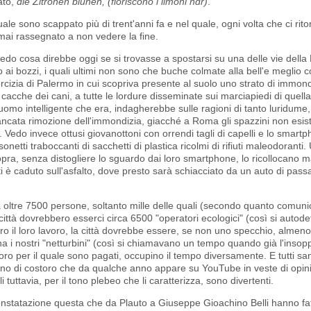
ato,
die Zitronen blühen
, (fioriscono i limoni ndr)
.
e sono scappato più di trent'anni fa e nel quale, ogni volta che ci rito
ai rassegnato a non vedere la fine.
iedo cosa direbbe oggi se si trovasse a spostarsi su una delle vie della
 ai bozzi, i quali ultimi non sono che buche colmate alla bell'e meglio c
porcizia di Palermo in cui scopriva presente al suolo uno strato di immon
le cacche dei cani, a tutte le lordure disseminate sui marciapiedi di quell
omo intelligente che era, indagherebbe sulle ragioni di tanto luridume
a mancata rimozione dell'immondizia, giacché a Roma gli spazzini non esis
 Vedo invece ottusi giovanottoni con orrendi tagli di capelli e lo smart
tti traboccanti di sacchetti di plastica ricolmi di rifiuti maleodoranti
i sopra, senza distogliere lo sguardo dai loro smartphone, lo ricollocano 
 è caduto sull'asfalto, dove presto sarà schiacciato da un auto di passa
 oltre 7500 persone, soltanto mille delle quali (secondo quanto comunica
città dovrebbero esserci circa 6500 "operatori ecologici" (così si autode
ro il loro lavoro, la città dovrebbe essere, se non uno specchio, almen
na i nostri "netturbini" (così si chiamavano un tempo quando già l'insop
voro per il quale sono pagati, occupino il tempo diversamente. E tutti sa
o uno di costoro che da qualche anno appare su YouTube in veste di opin
 tuttavia, per il tono plebeo che li caratterizza, sono divertenti.
nstatazione questa che da Plauto a Giuseppe Gioachino Belli hanno fa