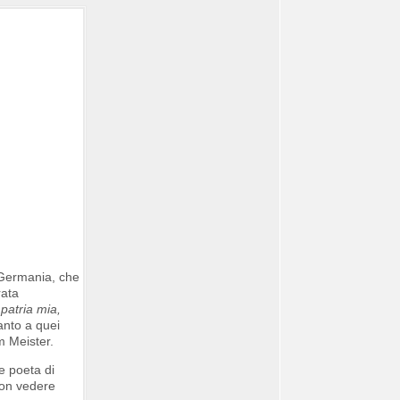
n Germania, che
rata
patria mia,
anto a quei
m Meister.
 e poeta di
 non vedere