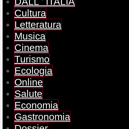
DALL ' ITALIA
Cultura
Letteratura
Musica
Cinema
Turismo
Ecologia
Online
Salute
Economia
Gastronomia
Dossier