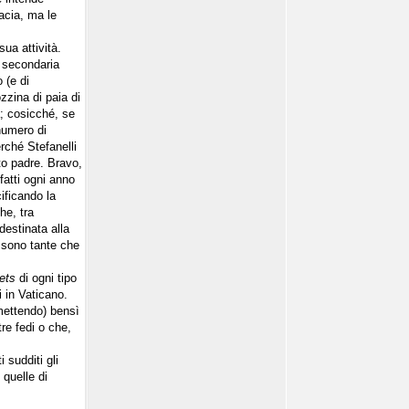
acia, ma le
 sua attività.
n secondaria
 (e di
zzina di paia di
a; cosicché, se
numero di
erché Stefanelli
nto padre. Bravo,
fatti ogni anno
cificando la
he, tra
destinata alla
e sono tante che
lets
di ogni tipo
i in Vaticano.
rmettendo) bensì
tre fedi o che,
 sudditi gli
 quelle di