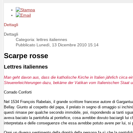
Dettagli
Dettagli
Categoria: lettres italiennes
Pubblicato Lunedì, 13 Dicembre 2010 15:14
Scarpe rosse
Lettres italiennes
Man geht davon aus, dass die katholische Kirche in Italien jährlich circa 
Steuererleichterungen dazu, bekäme der Vatikan vom Italienischen Staat u
Corrado Conforti
Nel 1534 François Rabelais, il grande scrittore francese autore di Gargant
Bellay. Giunto al cospetto del papa, il prelato in segno di omaggio si inchinò
questi rimase per qualche secondo immobile, poi, rispondendo ai tanti sguar
aveva baciato la pantofola al pontefice, cosa avrebbe dovuto baciargli lui
interpretata e delle conseguenze che essa avrebbe potuto avere per lui, si pr
Oggi un diverso sentimento della dignità della persona fa sì che la pantofol