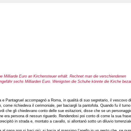
eine Milliarde Euro an Kirchensteuer erhält. Rechnet man die verschiendenen
ngefähr sechs Milliarden Euro. Wenigsten die Schuhe könnte die Kirche beza
ua e Pantagruel accompagnò a Roma, in qualità di suo segretario, il vescovo d
, come richiedeva il cerimoniale, per baciargli la pantofola. Quando fu il turno
di che gli chiedevano conto delle sue esitazioni, disse che se un personaggio 
 che era persona di nessun riguardo. Rendendosi poi conto di come la sua fras
ecipitò in strada e, montato a cavallo, si allontanò sotto un diluvio torrenzial
a al papa non si baci più; si bacia al massimo l’anello in un gesto che, se pur