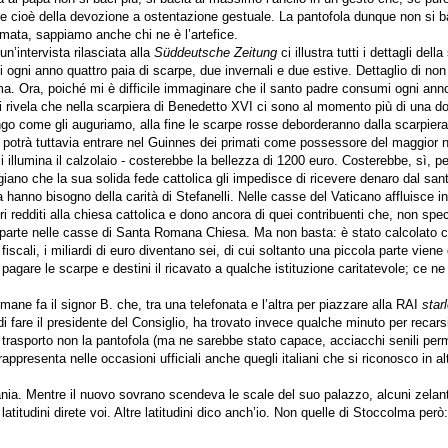
ione cioè della devozione a ostentazione gestuale. La pantofola dunque non si b
rmata, sappiamo anche chi ne è l’artefice.
un’intervista rilasciata alla
Süddeutsche Zeitung
ci illustra tutti i dettagli della
 ogni anno quattro paia di scarpe, due invernali e due estive. Dettaglio di no
a. Ora, poiché mi è difficile immaginare che il santo padre consumi ogni anno
 rivela che nella scarpiera di Benedetto XVI ci sono al momento più di una do
ungo come gli auguriamo, alla fine le scarpe rosse deborderanno dalla scarpier
ce potrà tuttavia entrare nel Guinnes dei primati come possessore del maggior 
ci illumina il calzolaio - costerebbe la bellezza di 1200 euro. Costerebbe, sì, p
tigiano che la sua solida fede cattolica gli impedisce di ricevere denaro dal sa
 hanno bisogno della carità di Stefanelli. Nelle casse del Vaticano affluisce in
pri redditi alla chiesa cattolica e dono ancora di quei contribuenti che, non spe
an parte nelle casse di Santa Romana Chiesa. Ma non basta: è stato calcolato c
iscali, i miliardi di euro diventano sei, di cui soltanto una piccola parte viene 
pagare le scarpe e destini il ricavato a qualche istituzione caritatevole; ce n
mane fa il signor B. che, tra una telefonata e l’altra per piazzare alla RAI
star
 di fare il presidente del Consiglio, ha trovato invece qualche minuto per recars
n trasporto non la pantofola (ma ne sarebbe stato capace, acciacchi senili pe
appresenta nelle occasioni ufficiali anche quegli italiani che si riconosco in al
dania. Mentre il nuovo sovrano scendeva le scale del suo palazzo, alcuni zelanti
e latitudini direte voi. Altre latitudini dico anch’io. Non quelle di Stoccolma però: