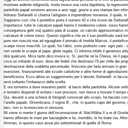
mostrare ardente religiosità, rivela invece una certa bigotteria, la regress
pantofole papali esistono ancora e anzi oggi, grazie a una stampa ben info
Adriano Stefanelli si chiama l’artigiano e imprenditore novarese, il quale, in 
Sappiamo così che il pontefice porta il numero 42 e che riceve da Stefanelli
importanza: tutte le calzature papali hanno il medesimo colore: rosso fiamm
conseguenza getti via) quattro paia di scarpe, un calcolo approssimativo mi
calzature di colore rosso. Questo significa che se il suo pontificato sarà l
pure non riuscirà mai ad eguagliare il primato di Imelda Marcos, il pontefi
scarpe rosse maschili. Le quali, fra l’altro, sono piuttosto care: ogni paio - 
non vende le scarpe al papa: gliele regala. Ci informa infatti il generoso ar
dirà qualcuno. Mica tanto dico invece io. Sì, perché né la Chiesa, né il papa
circa un miliardo di euro, dono dei fedeli che destinano l’8 per mille dei pro
destinazione della suddetta percentuale, finiscono per farla arrivare in gr
esenzioni, finanziamenti alle scuole cattoliche e altre forme di agevolazioni f
beneficenza. Ecco allora un suggerimento per il devoto Stefanelli: si faccia 
avrà soltanto l’imbarazzo della scelta.
E ora torniamo a dove eravamo partiti: al bacio della pantofola. Alcune setti
e tentativi disperati di evitare i suoi processi, non riesce a trovare il tempo
Qui, davanti a una schiera di fotografi convocati allo scopo, ha baciato co
l’anello papale. Dimenticava, il signor B., che, in quanto capo del governo, r
laici, non si riconoscono in nessuna.
Mi viene in mente il giorno dell’incoronazione di ‘Abd Allāha II a re di Gior
hanno afferrato le mani per baciargliele e lui, inorridito, le ha tirate via. Altr
Amman, in questo caso assai più settentrionali di quelle di Roma.