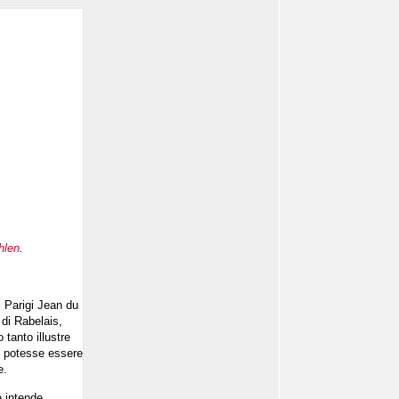
hlen
.
i Parigi Jean du
 di Rabelais,
tanto illustre
e potesse essere
e.
e intende