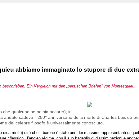
squieu abbiamo immaginato lo stupore di due extra
chen beschrieben. Ein Vergleich mit den „persischen Briefen“ von Montesquieu
o che qualcuno se ne sia accorto); in
na andato cadeva il 250° anniversario della morte di Charles Luis de S
ome del celebre filosofo è universalmente conosciuto.
 dica molto) dirò che il barone è stato uno dei massimi rappresentanti di que
 sue riflessioni, l’ancien régime, con il suo bagaglio di discriminazioni e angh