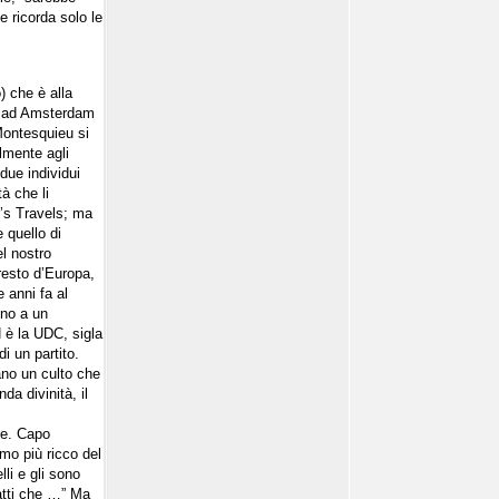
e ricorda solo le
) che è alla
mo ad Amsterdam
Montesquieu si
lmente agli
due individui
tà che li
r’s Travels; ma
 quello di
el nostro
 resto d’Europa,
 anni fa al
ino a un
N è la UDC, sigla
di un partito.
cano un culto che
da divinità, il
are. Capo
omo più ricco del
li e gli sono
fatti che …” Ma