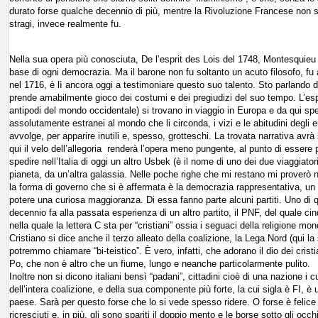
durato forse qualche decennio di più, mentre la Rivoluzione Francese non sar
stragi, invece realmente fu.
Nella sua opera più conosciuta, De l’esprit des Lois del 1748, Montesquieu teo
base di ogni democrazia. Ma il barone non fu soltanto un acuto filosofo, 
nel 1716, è lì ancora oggi a testimoniare questo suo talento. Sto parlando
prende amabilmente gioco dei costumi e dei pregiudizi del suo tempo. L’espe
antipodi del mondo occidentale) si trovano in viaggio in Europa e da qui sped
assolutamente estranei al mondo che li circonda, i vizi e le abitudini degli eur
avvolge, per apparire inutili e, spesso, grotteschi. La trovata narrativa av
qui il velo dell’allegoria renderà l’opera meno pungente, al punto di essere
spedire nell’Italia di oggi un altro Usbek (è il nome di uno dei due viaggiator
pianeta, da un’altra galassia. Nelle poche righe che mi restano mi proverò n
la forma di governo che si è affermata è la democrazia rappresentativa, un 
potere una curiosa maggioranza. Di essa fanno parte alcuni partiti. Uno di que
decennio fa alla passata esperienza di un altro partito, il PNF, del quale cinq
nella quale la lettera C sta per “cristiani” ossia i seguaci della religione mo
Cristiano si dice anche il terzo alleato della coalizione, la Lega Nord (qui l
potremmo chiamare “bi-teistico”. È vero, infatti, che adorano il dio dei crist
Po, che non è altro che un fiume, lungo e neanche particolarmente pulito.
Inoltre non si dicono italiani bensì “padani”, cittadini cioè di una nazione i c
dell’intera coalizione, e della sua componente più forte, la cui sigla è FI, è
paese. Sarà per questo forse che lo si vede spesso ridere. O forse è felice 
ricresciuti e, in più, gli sono spariti il doppio mento e le borse sotto gli 