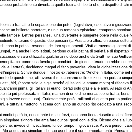
ebbe probabilmente diventata quella fucina di libertà che, a dispetto di chi n
rizza fra l’altro la separazione dei poteri (legislativo, esecutivo e giudiziario
fu anche un brillante narratore, e un suo romanzo epistolare, comparso anoni
 delle famose Lettres persanes, una divertente e pungente opera nella quale 
diente letterario è questo: due persiani (la Persia era allora un paese cultura
iscono in patria i resoconti dei loro spostamenti. Visti attraverso gli occhi di 
opei, ma anche i loro istituti, perdono quella patina di serietà e di rispettabili
rà successo e sarà utilizzata qualche anno dopo anche da Swift nel suo Gullive
 percepita poi come una favola per bambini. Un gioco letterario potrebbe essere
i delle Lettres), decidendo magari di farlo provenire, vista la globalizzazione d
ell’impresa. Scrive dunque il nostro extraterrestre: “Anche in Italia, come nel
metodo questo che, attraverso il meccanismo delle elezioni, ha portato cinque
sti, AN, (riporto solo le sigle perché gli italiani le amano molto) si rifaceva f
uant’anni prima, gli italiani si erano liberati solo grazie alle armi. Alleato di A
noteista più professata in Italia; ma non di un ordine monastico si tratta, bensì 
a sigla invece non si usa). Curiosamente però i militanti di questo partito prati
iani, e tuttavia mettono in scena ogni anno un curioso rito dedicato a una secon
ui confini però io, nonostante i miei sforzi, non sono finora riuscito a identific
 un singolare signore che ama fare curiosi gesti con le dita. Dicono che sia l’u
perché, invece di invecchiare, lui col tempo ringiovanisce. Aveva perso i capel
occhi. Ma ancora più singolare del suo aspetto è il suo comportamento. Pensa in