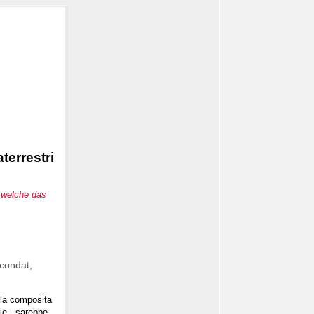
terrestri
, welche das
econdat,
lla composita
erie, sarebbe