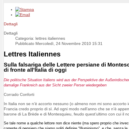
Dettagli
Dettagli
Categoria: lettres italiennes
Pubblicato Mercoledì, 24 Novembre 2010 15:31
Lettres Italiennes
Sulla falsariga delle Lettere persiane di Monte
di fronte all’Italia di oggi
Die politische Situation Italiens wird aus der Perspektive der Außerirdis
damalige Frankreich aus der Sicht zweier Perser wiedergeben
Corrado Conforti
In Italia non se n’è accorto nessuno (o almeno non mi sono accorto i
Francia credo proprio di sì. Ad ogni modo nell’anno che se n’è appe
barone di La Brède e di Montesquieu, feudo quest’ultimo con cui il n
Se tale nome a qualche lettore non dice niente (ma spero proprio che invece
corrente di pensiero che siamo soliti definire “Illuminismo”, e che, senza le