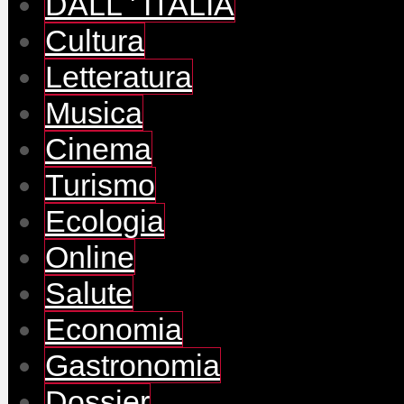
DALL ' ITALIA
Cultura
Letteratura
Musica
Cinema
Turismo
Ecologia
Online
Salute
Economia
Gastronomia
Dossier