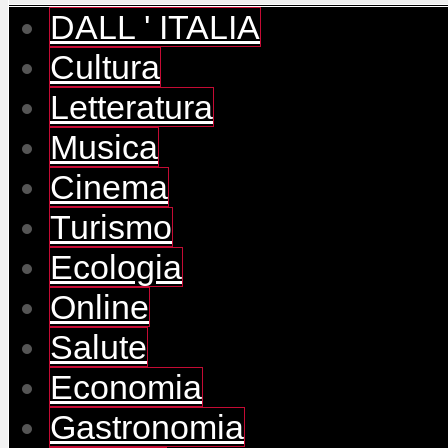
DALL ' ITALIA
Cultura
Letteratura
Musica
Cinema
Turismo
Ecologia
Online
Salute
Economia
Gastronomia