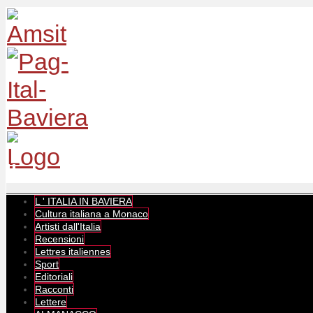
L ' ITALIA IN BAVIERA
Cultura italiana a Monaco
Artisti dall'Italia
Recensioni
Lettres italiennes
Sport
Editoriali
Racconti
Lettere