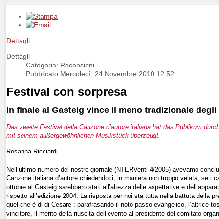
Dettagli
Dettagli
Categoria: Recensioni
Pubblicato Mercoledì, 24 Novembre 2010 12:52
Festival con sorpresa
In finale al Gasteig vince il meno tradizionale degli 
Das zweite Festival della Canzone d’autore italiana hat das Publikum durch 
mit seinem außergewöhnlichen Musikstück überzeugt.
Rosanna Ricciardi
Nell’ultimo numero del nostro giornale (NTERVenti 4/2005) avevamo concluso l
Canzone italiana d’autore chiedendoci, in maniera non troppo velata, se i ca
ottobre al Gasteig sarebbero stati all’altezza delle aspettative e dell’appa
rispetto all’edizione 2004. La risposta per noi sta tutta nella battuta della 
quel che è di di Cesare”: parafrasando il noto passo evangelico, l’attrice t
vincitore, il merito della riuscita dell’evento al presidente del comitato or