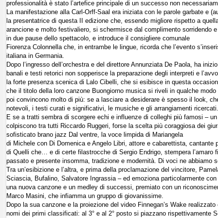
professionalità è stato l’artefice principale di un successo non necessaria
La manifestazione alla Carl-Orff-Saal era iniziata con le parole garbate e (a
la presentatrice di questa II edizione che, essendo migliore rispetto a quell
arancione e molto festivaliero, si schermisce dal complimento sorridendo e s
in due pause dello spettacolo, e introduce il consigliere comunale
Fiorenza Colonnella che, in entrambe le lingue, ricorda che l’evento s’inseris
italiana in Germania.
Dopo l’ingresso dell’orchestra e del direttore Annunziata De Paola, ha inizio
banali e testi retorici non sopperisce la preparazione degli interpreti e l’
la forte presenza scenica di Lalo Cibelli, che si esibisce in questa occasi
che il titolo della loro canzone Buongiorno musica si riveli in qualche mod
poi convincono molto di più: se a lasciare a desiderare è spesso il look, ch
notevoli, i testi curati e significativi, le musiche e gli arrangiamenti ricercati
E se a tratti sembra di scorgere echi e influenze di colleghi più famosi – un G
colpiscono tra tutti Riccardo Ruggeri, forse la scelta più coraggiosa dei giu
sofisticato brano jazz Dal ventre, la voce limpida di Mariangela
di Michele con Di Domenica e Angelo Libri, attore e cabarettista, cantante 
di Quelli che… e di certe filastrocche di Sergio Endrigo, stempera l’amaro fi
passato e presente insomma, tradizione e modernità. Di voci ne abbiamo senti
Tra un’esibizione e l’altra, e prima della proclamazione del vincitore, Pamel
Sciascia, Bufalino, Salvatore Ingrassia – ed emoziona particolarmente con 
una nuova canzone e un medley di successi, premiato con un riconoscimento
Marco Masini, che infiamma un gruppo di giovanissime.
Dopo la sua canzone e la proiezione del video Finnegan’s Wake realizzato d
nomi dei primi classificati: al 3° e al 2° posto si piazzano rispettivamente 