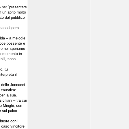
o per “presentare
in un abito molto
ato dal pubblico
i manodopera
edda – a melodie
 voce possente e
e e noi speriamo
sto momento in
nili, sono
to. Ci
terpreta il
e dello Jannacci
 caustica:
per la sua.
ciliani – tra cui
eo Minghi, con
 sul palco
 buste con i
a caso vincitore