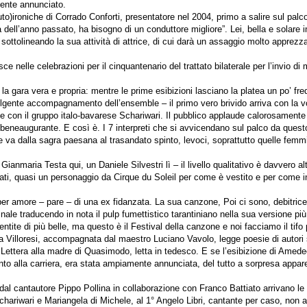
mente annunciato.
uto)ironiche di Corrado Conforti, presentatore nel 2004, primo a salire sul palc
a dell’anno passato, ha bisogno di un conduttore migliore”. Lei, bella e solare 
ottolineando la sua attività di attrice, di cui darà un assaggio molto apprezz
ce nelle celebrazioni per il cinquantenario del trattato bilaterale per l’invio d
 la gara vera e propria: mentre le prime esibizioni lasciano la platea un po’ fr
avvolgente accompagnamento dell’ensemble – il primo vero brivido arriva con la
one con il gruppo italo-bavarese Schariwari. Il pubblico applaude calorosament
o beneaugurante. E così è. I 7 interpreti che si avvicendano sul palco da que
e va dalla sagra paesana al trasandato spinto, levoci, soprattutto quelle femmi
.
ianmaria Testa qui, un Daniele Silvestri lì – il livello qualitativo è davvero al
rati, quasi un personaggio da Cirque du Soleil per come è vestito e per come in
per amore – pare – di una ex fidanzata. La sua canzone, Poi ci sono, debitric
nale traducendo in nota il pulp fumettistico tarantiniano nella sua versione più
te di più belle, ma questo è il Festival della canzone e noi facciamo il tifo 
a Villoresi, accompagnata dal maestro Luciano Vavolo, legge poesie di autori si
Lettera alla madre di Quasimodo, letta in tedesco. E se l’esibizione di Amed
 alla carriera, era stata ampiamente annunciata, del tutto a sorpresa appare
al cantautore Pippo Pollina in collaborazione con Franco Battiato arrivano le
Schariwari e Mariangela di Michele, al 1° Angelo Libri, cantante per caso, non 