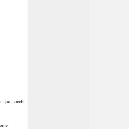
 acqua, succhi
mente