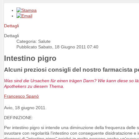
Dettagli
Dettagli
Categoria: Salute
Pubblicato Sabato, 18 Giugno 2011 07:40
Intestino pigro
Alcuni preziosi consigli del nostro farmacista pe
Was sind die Ursachen für einen trägen Darm? Wie kann diese so l
Apothekers zu diesem Thema.
Francesco Spanò
Avio, 18 giugno 2011.
DEFINIZIONE:
Per intestino pigro si intende una diminuzione della frequenza delle sca
svuotare con regolarità l'intestino con conseguente disidratazione e ind
diagnosi di "intestino pigro" poiché in molte persone anche un'evacu