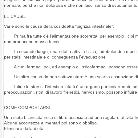
normale, purché non dolorosa e che non lasci senso di svuotamento 
LE CAUSE:
Varie sono le cause della cosiddetta "pigrizia intestinale":
· Prima fra tutte c'è l'alimentazione scorretta, per esempio i cibi mol
non producono massa fecale
- In secondo luogo, una ridotta attività fisica, indebolendo i muscoli
peristalsi intestinale e di conseguenza l'evacuazione
· Alcuni farmaci, poi, ad esempio gli psicofarmaci, possono essere
· Un'altra causa da non sottovalutare è una scarsa assunzione di 
· Infine lo stress: l'intestino infatti è un organo particolarmente sens
preoccupazioni, ritmi di lavoro frenetici, nervosismo, possono influi
COME COMPORTARSI:
Una dieta bilanciata ricca di fibre associata ad una regolare attività f
Alcune accortezze alimentari poi sono d'obbligo.
Eliminare dalla dieta: