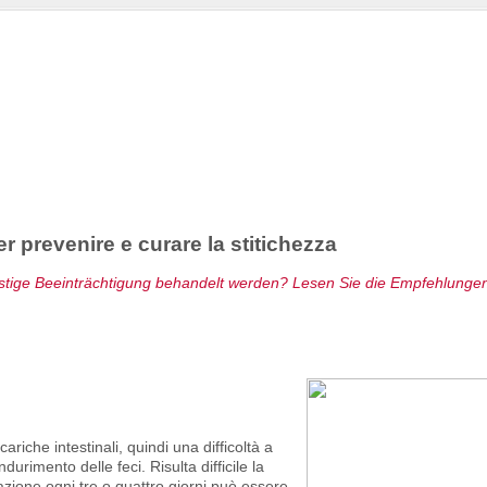
r prevenire e curare la stitichezza
ästige Beeinträchtigung behandelt werden? Lesen Sie die Empfehlunge
riche intestinali, quindi una difficoltà a
urimento delle feci. Risulta difficile la
azione ogni tre o quattro giorni può essere