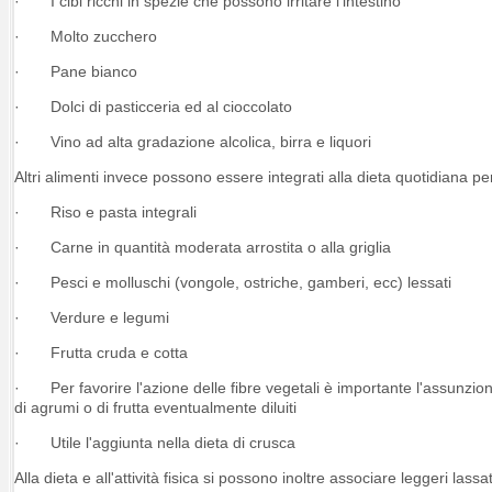
· I cibi ricchi in spezie che possono irritare l'intestino
· Molto zucchero
· Pane bianco
· Dolci di pasticceria ed al cioccolato
· Vino ad alta gradazione alcolica, birra e liquori
Altri alimenti invece possono essere integrati alla dieta quotidiana per
· Riso e pasta integrali
· Carne in quantità moderata arrostita o alla griglia
· Pesci e molluschi (vongole, ostriche, gamberi, ecc) lessati
· Verdure e legumi
· Frutta cruda e cotta
· Per favorire l'azione delle fibre vegetali è importante l'assunzione
di agrumi o di frutta eventualmente diluiti
· Utile l'aggiunta nella dieta di crusca
Alla dieta e all'attività fisica si possono inoltre associare leggeri las